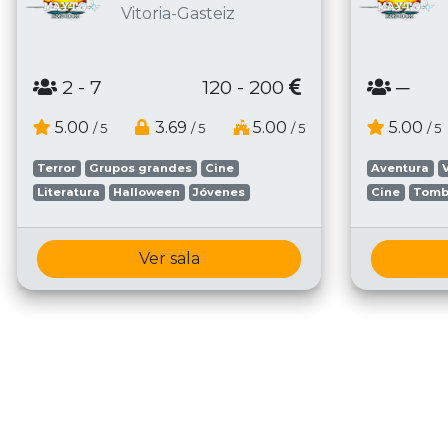
Vitoria-Gasteiz
2
- 7
120 - 200
─
5.00
3.69
5.00
5.00
/ 5
/ 5
/ 5
/ 5
Terror
Grupos grandes
Cine
Aventura
Literatura
Halloween
Jóvenes
Cine
Tomb
Ver sala