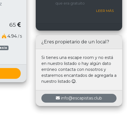
que era gratuito
z
nosotros.
LEER MÁS
65
4.94
/ 5
¿Eres propietario de un local?
asía
Si tienes una escape room y no está
en nuestro listado o hay algún dato
erróneo contacta con nosotros y
estaremos encantados de agregarla a
nuestro listado
.
info@escapistas.club