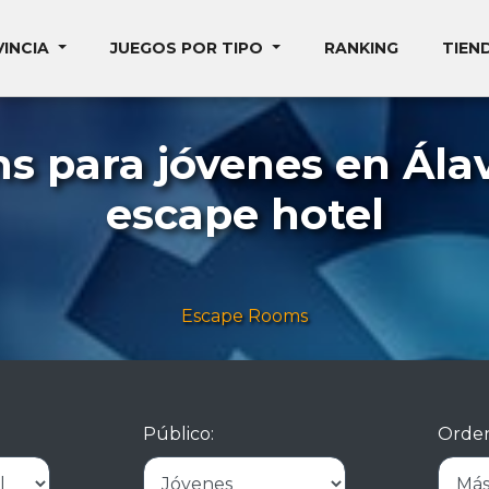
VINCIA
JUEGOS POR TIPO
RANKING
TIEN
s para jóvenes en Álav
escape hotel
Escape Rooms
Público:
Orden