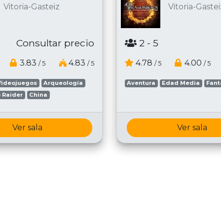
Vitoria-Gasteiz
Vitoria-Gastei
Consultar precio
2
- 5
3.83
4.83
4.78
4.00
/ 5
/ 5
/ 5
/ 5
Videojuegos
Arqueología
Aventura
Edad Media
Fant
 Raider
China
Ver sala
Ver sala