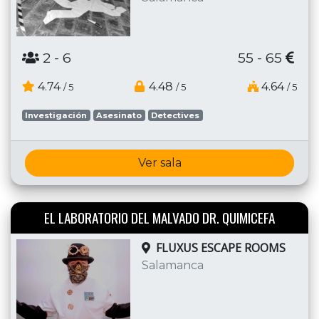
2
- 6
55 - 65
4.74
4.48
4.64
/ 5
/ 5
/ 5
Investigación
Asesinato
Detectives
Ver sala
EL LABORATORIO DEL MALVADO DR. QUIMICEFA
FLUXUS ESCAPE ROOMS
Salamanca