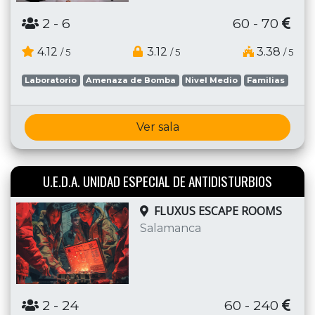
2
- 6
60 - 70
4.12
3.12
3.38
/ 5
/ 5
/ 5
Laboratorio
Amenaza de Bomba
Nivel Medio
Familias
Ver sala
U.E.D.A. UNIDAD ESPECIAL DE ANTIDISTURBIOS
FLUXUS ESCAPE ROOMS
Salamanca
2
- 24
60 - 240