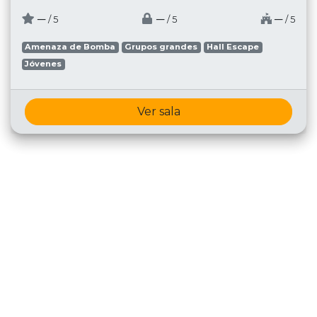
─
─
─
/ 5
/ 5
/ 5
Amenaza de Bomba
Grupos grandes
Hall Escape
Jóvenes
Ver sala