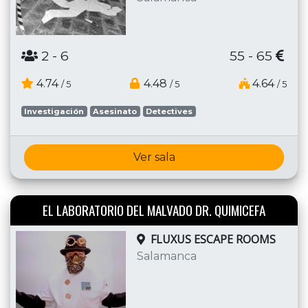
2
- 6
55 - 65
4.74
4.48
4.64
/ 5
/ 5
/ 5
Investigación
Asesinato
Detectives
Ver sala
EL LABORATORIO DEL MALVADO DR. QUIMICEFA
FLUXUS ESCAPE ROOMS
Salamanca