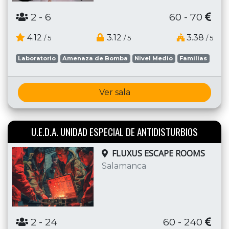
2
- 6
60 - 70
4.12
3.12
3.38
/ 5
/ 5
/ 5
Laboratorio
Amenaza de Bomba
Nivel Medio
Familias
Ver sala
U.E.D.A. UNIDAD ESPECIAL DE ANTIDISTURBIOS
FLUXUS ESCAPE ROOMS
Salamanca
2
- 24
60 - 240