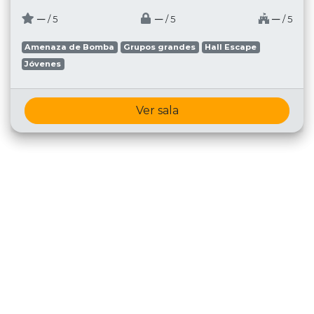
─
─
─
/ 5
/ 5
/ 5
Amenaza de Bomba
Grupos grandes
Hall Escape
Jóvenes
Ver sala