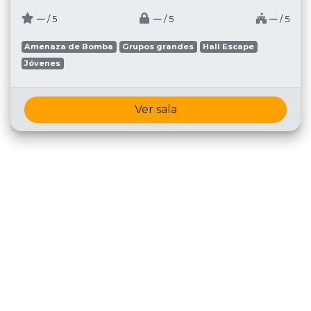
─
─
─
/ 5
/ 5
/ 5
Amenaza de Bomba
Grupos grandes
Hall Escape
Jóvenes
Ver sala