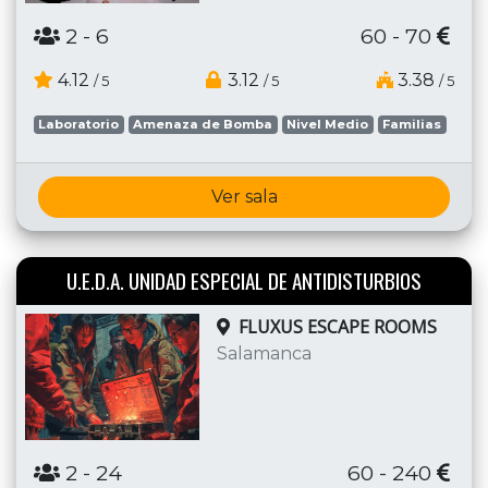
2
- 6
60 - 70
4.12
3.12
3.38
/ 5
/ 5
/ 5
Laboratorio
Amenaza de Bomba
Nivel Medio
Familias
Ver sala
U.E.D.A. UNIDAD ESPECIAL DE ANTIDISTURBIOS
FLUXUS ESCAPE ROOMS
Salamanca
2
- 24
60 - 240