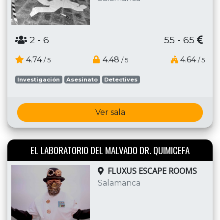
2
- 6
55 - 65
4.74
4.48
4.64
/ 5
/ 5
/ 5
Investigación
Asesinato
Detectives
Ver sala
EL LABORATORIO DEL MALVADO DR. QUIMICEFA
FLUXUS ESCAPE ROOMS
Salamanca