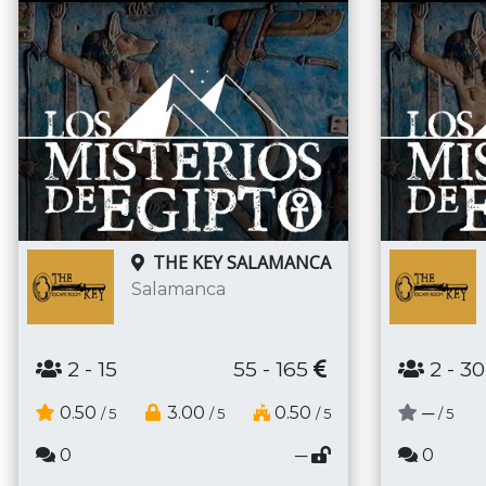
THE KEY SALAMANCA
Salamanca
2
- 15
55 - 165
2
- 30
0.50
3.00
0.50
─
/ 5
/ 5
/ 5
/ 5
0
─
0