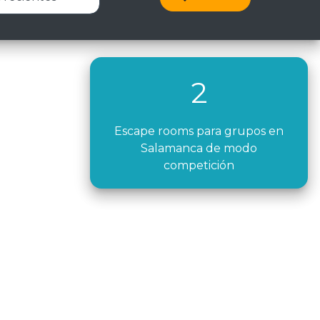
2
Escape rooms para grupos en
Salamanca de modo
competición