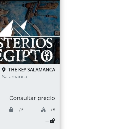
THE KEY SALAMANCA
Salamanca
Consultar precio
─
─
/ 5
/ 5
─