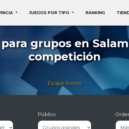
VINCIA
JUEGOS POR TIPO
RANKING
TIEN
 para grupos en Sala
competición
Escape Rooms
Público:
Orden