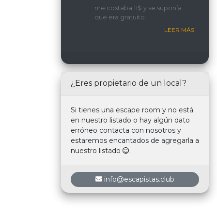
implicada y con una
me costaba 11$ y se suponía
interacción constante con
que era gratuito
nosotros.
LEER MÁS
¿Eres propietario de un local?
Si tienes una escape room y no está
en nuestro listado o hay algún dato
erróneo contacta con nosotros y
estaremos encantados de agregarla a
nuestro listado
.
info@escapistas.club