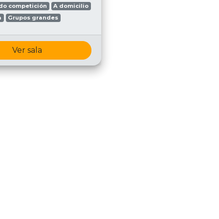
do competición
A domicilio
a
Grupos grandes
Ver sala