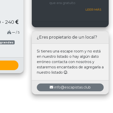
que era gratuito
nosotros.
LEER MÁS
 - 240
─
/ 5
¿Eres propietario de un local?
 grandes
Si tienes una escape room y no está
en nuestro listado o hay algún dato
erróneo contacta con nosotros y
estaremos encantados de agregarla a
nuestro listado
.
info@escapistas.club