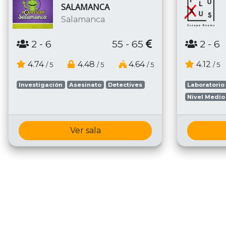
SALAMANCA
Salamanca
2
- 6
55 - 65
2
- 6
4.74
4.48
4.64
4.12
/ 5
/ 5
/ 5
/ 5
Investigación
Asesinato
Detectives
Laboratorio
Nivel Medio
Ver sala