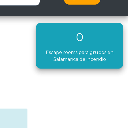
0
Escape rooms para grupos en
Salamanca de incendio