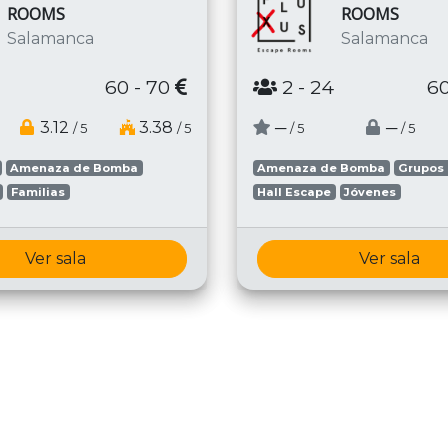
ROOMS
ROOMS
Salamanca
Salamanca
60 - 70
2
- 24
60
3.12
3.38
─
─
/ 5
/ 5
/ 5
/ 5
Amenaza de Bomba
Amenaza de Bomba
Grupos
Familias
Hall Escape
Jóvenes
Ver sala
Ver sala