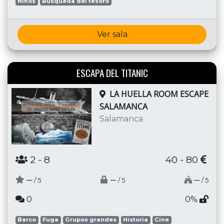
Niños
Búsqueda del tesoro
Ver sala
ESCAPA DEL TITANIC
LA HUELLA ROOM ESCAPE
SALAMANCA
Salamanca
2
- 8
40 - 80
─
─
─
/ 5
/ 5
/ 5
0
0%
Barco
Fuga
Grupos grandes
Historia
Cine