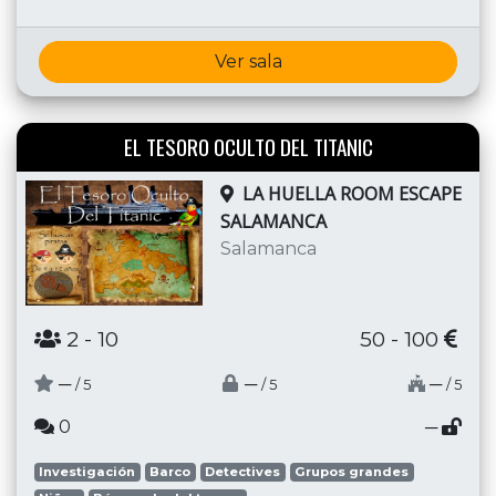
Ver sala
EL TESORO OCULTO DEL TITANIC
LA HUELLA ROOM ESCAPE
SALAMANCA
Salamanca
2
- 10
50 - 100
─
─
─
/ 5
/ 5
/ 5
0
─
Investigación
Barco
Detectives
Grupos grandes