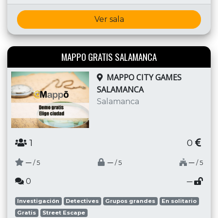
Ver sala
MAPPO GRATIS SALAMANCA
MAPPO CITY GAMES
SALAMANCA
Salamanca
1
0
─
─
─
/ 5
/ 5
/ 5
0
─
Investigación
Detectives
Grupos grandes
En solitario
Gratis
Street Escape