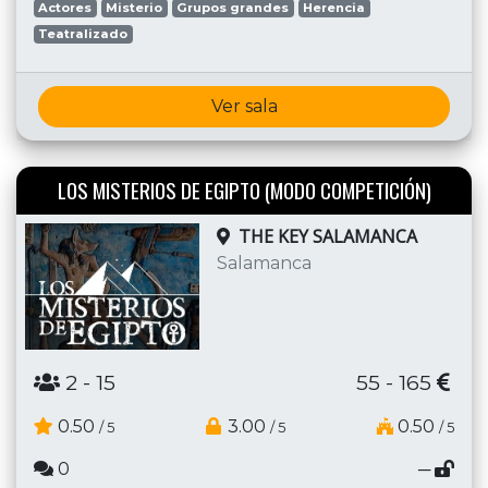
Actores
Misterio
Grupos grandes
Herencia
Teatralizado
Ver sala
LOS MISTERIOS DE EGIPTO (MODO COMPETICIÓN)
THE KEY SALAMANCA
Salamanca
2
- 15
55 - 165
0.50
3.00
0.50
/ 5
/ 5
/ 5
0
─