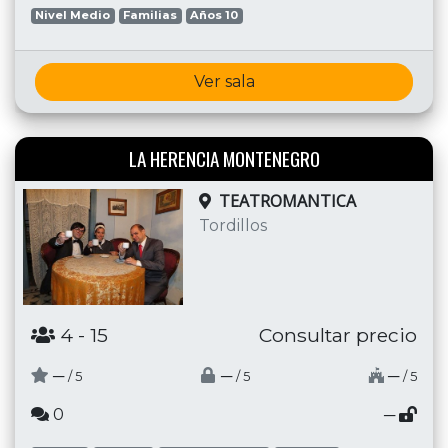
Nivel Medio
Familias
Años 10
Ver sala
LA HERENCIA MONTENEGRO
TEATROMANTICA
Tordillos
4
- 15
Consultar precio
─
─
─
/ 5
/ 5
/ 5
0
─