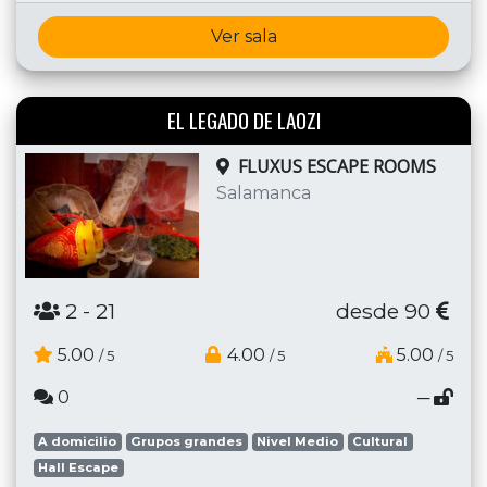
Ver sala
EL LEGADO DE LAOZI
FLUXUS ESCAPE ROOMS
Salamanca
2
- 21
desde 90
5.00
4.00
5.00
/ 5
/ 5
/ 5
0
─
A domicilio
Grupos grandes
Nivel Medio
Cultural
Hall Escape