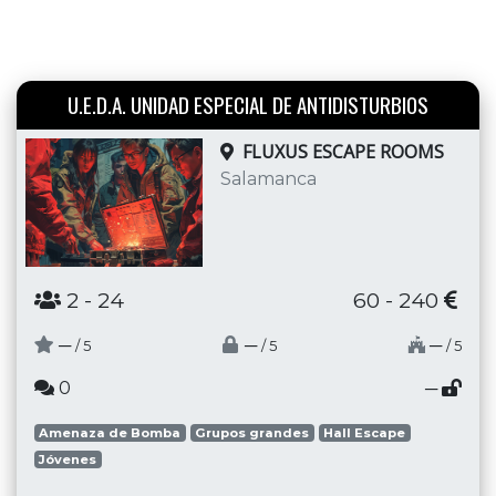
U.E.D.A. UNIDAD ESPECIAL DE ANTIDISTURBIOS
FLUXUS ESCAPE ROOMS
Salamanca
2
- 24
60 - 240
─
─
─
/ 5
/ 5
/ 5
0
─
Amenaza de Bomba
Grupos grandes
Hall Escape
Jóvenes