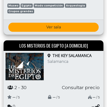
Museo
Egipto
Modo competición
Arqueología
Grupos grandes
Ver sala
LOS MISTERIOS DE EGIPTO [A DOMICILIO]
THE KEY SALAMANCA
Salamanca
2
- 30
Consultar precio
─
─
─
/ 5
/ 5
/ 5
0
─