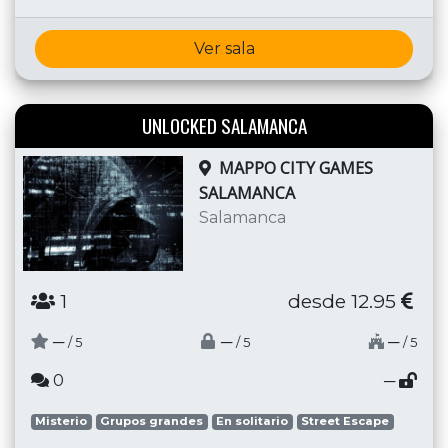
Ver sala
UNLOCKED SALAMANCA
MAPPO CITY GAMES
SALAMANCA
Salamanca
1
desde 12.95
─
─
─
/ 5
/ 5
/ 5
0
─
Misterio
Grupos grandes
En solitario
Street Escape