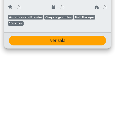
─
─
─
/ 5
/ 5
/ 5
Amenaza de Bomba
Grupos grandes
Hall Escape
Jóvenes
Ver sala