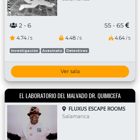
2
- 6
55 - 65
4.74
4.48
4.64
/ 5
/ 5
/ 5
Investigación
Asesinato
Detectives
Ver sala
EL LABORATORIO DEL MALVADO DR. QUIMICEFA
FLUXUS ESCAPE ROOMS
Salamanca