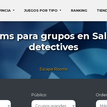
VINCIA
JUEGOS POR TIPO
RANKING
TIEN
oms para grupos en Sa
detectives
Escape Rooms
Público:
Orden