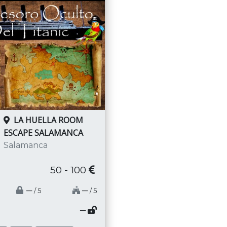
LA HUELLA ROOM
ESCAPE SALAMANCA
Salamanca
50 - 100
─
─
/ 5
/ 5
─