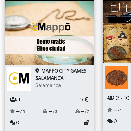
MAPPO CITY GAMES
SALAMANCA
Salamanca
2
- 10
1
0
─
/ 5
─
─
─
/ 5
/ 5
/ 5
0
0
─