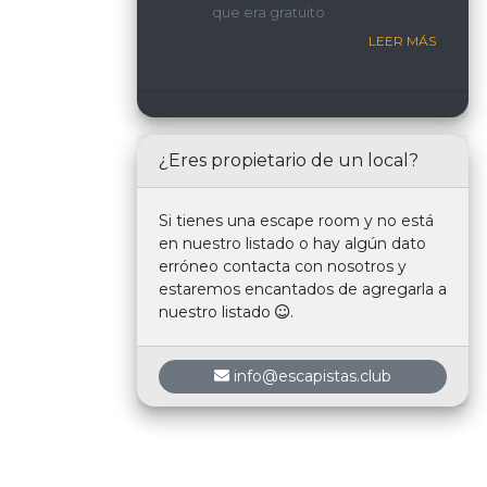
que era gratuito
nosotros.
LEER MÁS
¿Eres propietario de un local?
Si tienes una escape room y no está
en nuestro listado o hay algún dato
erróneo contacta con nosotros y
estaremos encantados de agregarla a
nuestro listado
.
info@escapistas.club