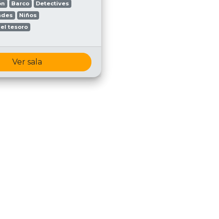
ón
Barco
Detectives
ndes
Niños
el tesoro
Ver sala