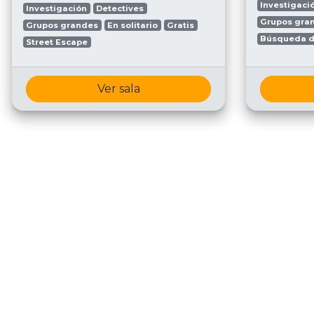
Investigaci
Investigación
Detectives
Grupos gra
Grupos grandes
En solitario
Gratis
Búsqueda d
Street Escape
Ver sala