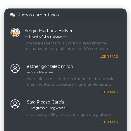
Últimos comentarios
Sergio Martínez-Bellver
— Night of the meteor ―
Una sala espectacular, tanto si eres amante
de las aventuras gráficas de los 90 como si no.
Se nota el cariño y el mimo que han puesto
LEER MÁS
en su construcción: hasta el más mínimo
detalle está cuidado y perfectamente
esther gonzalez mirón
tematizado. La experiencia es inmersiva de
— Sala Peter ―
principio a fin. Además, la game master
Increíble! lo pasamos realmente bien! una sala
estuvo fantástica: divertida, muy implicada y
bien montada, cuidada y muy bien llevada. La
con una interacción constante con nosotros.
GM que nos llevaba era espectacular, lo
LEER MÁS
recomendamos 200%!
Sara Picazo García
— Regreso a Hogwarts ―
me costaba 11$ y se suponía que era gratuito
LEER MÁS