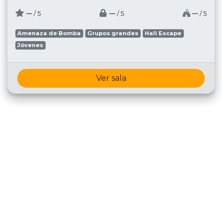
─
─
─
/ 5
/ 5
/ 5
Amenaza de Bomba
Grupos grandes
Hall Escape
Jóvenes
Ver sala