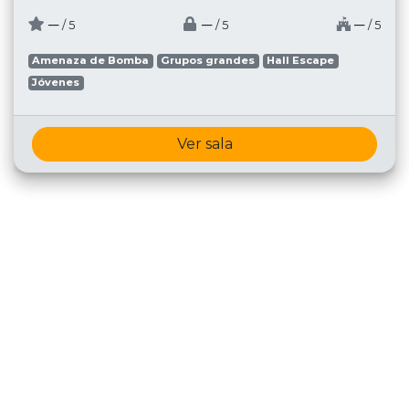
─
─
─
/ 5
/ 5
/ 5
Amenaza de Bomba
Grupos grandes
Hall Escape
Jóvenes
Ver sala