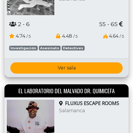
2
- 6
55 - 65
4.74
4.48
4.64
/ 5
/ 5
/ 5
Investigación
Asesinato
Detectives
Ver sala
EL LABORATORIO DEL MALVADO DR. QUIMICEFA
FLUXUS ESCAPE ROOMS
Salamanca