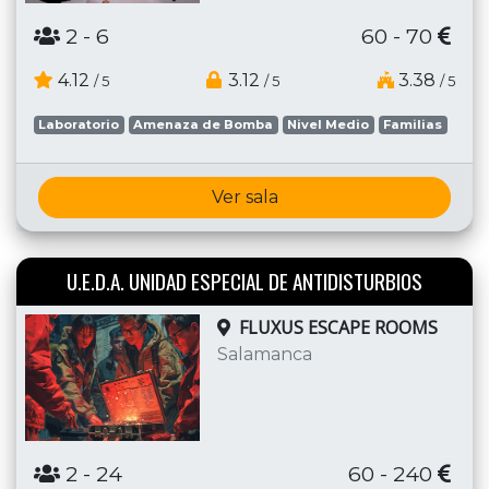
2
- 6
60 - 70
4.12
3.12
3.38
/ 5
/ 5
/ 5
Laboratorio
Amenaza de Bomba
Nivel Medio
Familias
Ver sala
U.E.D.A. UNIDAD ESPECIAL DE ANTIDISTURBIOS
FLUXUS ESCAPE ROOMS
Salamanca
2
- 24
60 - 240