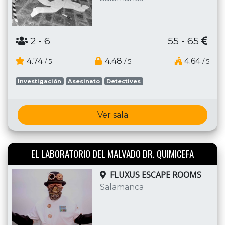
2
- 6
55 - 65
4.74
4.48
4.64
/ 5
/ 5
/ 5
Investigación
Asesinato
Detectives
Ver sala
EL LABORATORIO DEL MALVADO DR. QUIMICEFA
FLUXUS ESCAPE ROOMS
Salamanca