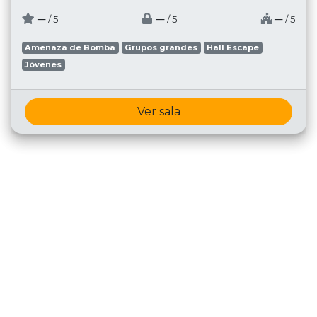
─
─
─
/ 5
/ 5
/ 5
Amenaza de Bomba
Grupos grandes
Hall Escape
Jóvenes
Ver sala