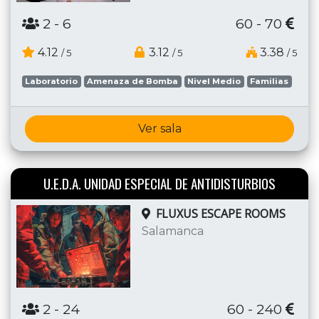
2
- 6
60 - 70
4.12
3.12
3.38
/ 5
/ 5
/ 5
Laboratorio
Amenaza de Bomba
Nivel Medio
Familias
Ver sala
U.E.D.A. UNIDAD ESPECIAL DE ANTIDISTURBIOS
FLUXUS ESCAPE ROOMS
Salamanca
2
- 24
60 - 240