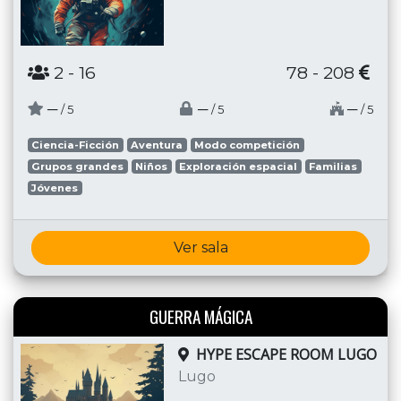
2
- 16
78 - 208
─
─
─
/ 5
/ 5
/ 5
Ciencia-Ficción
Aventura
Modo competición
Grupos grandes
Niños
Exploración espacial
Familias
Jóvenes
Ver sala
GUERRA MÁGICA
HYPE ESCAPE ROOM LUGO
Lugo