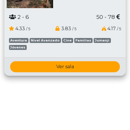
2
- 6
50 - 78
4.33
3.83
4.17
/ 5
/ 5
/ 5
Aventura
Nivel Avanzado
Cine
Familias
Jumanji
Jóvenes
Ver sala