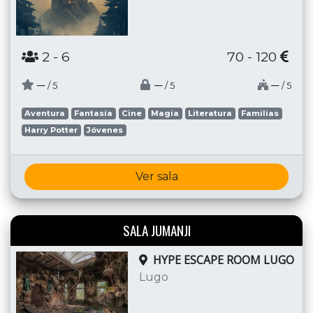
2
- 6
70 - 120
─
─
─
/ 5
/ 5
/ 5
Aventura
Fantasía
Cine
Magia
Literatura
Familias
Harry Potter
Jóvenes
Ver sala
SALA JUMANJI
HYPE ESCAPE ROOM LUGO
Lugo