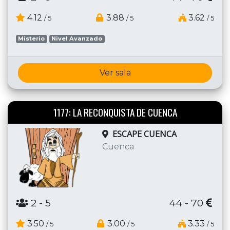
4.12
3.88
3.62
/ 5
/ 5
/ 5
Misterio
Nivel Avanzado
Ver sala
1177: LA RECONQUISTA DE CUENCA
ESCAPE CUENCA
Cuenca
2
- 5
44 - 70
3.50
3.00
3.33
/ 5
/ 5
/ 5