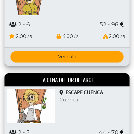
2
- 6
52 - 96
2.00
4.00
2.00
/ 5
/ 5
/ 5
Ver sala
LA CENA DEL DR.DELARGE
ESCAPE CUENCA
Cuenca
2
- 5
44 - 70