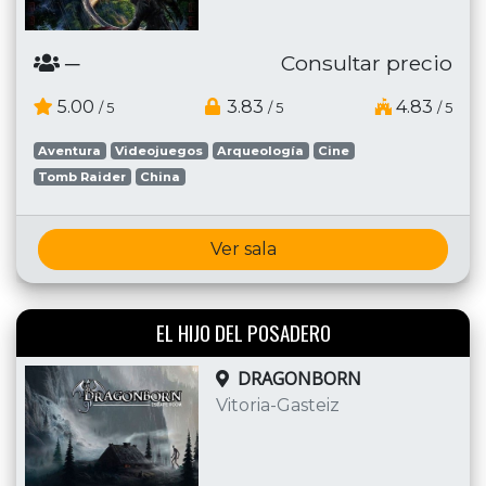
─
Consultar precio
5.00
3.83
4.83
/ 5
/ 5
/ 5
Aventura
Videojuegos
Arqueología
Cine
Tomb Raider
China
Ver sala
EL HIJO DEL POSADERO
DRAGONBORN
Vitoria-Gasteiz