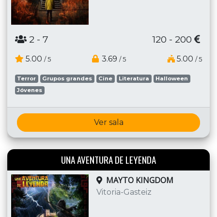
2
- 7
120 - 200
5.00
3.69
5.00
/ 5
/ 5
/ 5
Terror
Grupos grandes
Cine
Literatura
Halloween
Jóvenes
Ver sala
UNA AVENTURA DE LEYENDA
MAYTO KINGDOM
Vitoria-Gasteiz