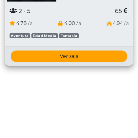
2
- 5
65
4.78
4.00
4.94
/ 5
/ 5
/ 5
Aventura
Edad Media
Fantasía
Ver sala