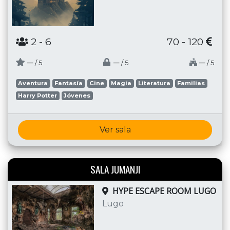
2
- 6
70 - 120
─
─
─
/ 5
/ 5
/ 5
Aventura
Fantasía
Cine
Magia
Literatura
Familias
Harry Potter
Jóvenes
Ver sala
SALA JUMANJI
HYPE ESCAPE ROOM LUGO
Lugo