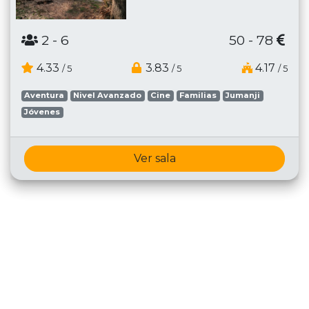
2
- 6
50 - 78
4.33
3.83
4.17
/ 5
/ 5
/ 5
Aventura
Nivel Avanzado
Cine
Familias
Jumanji
Jóvenes
Ver sala