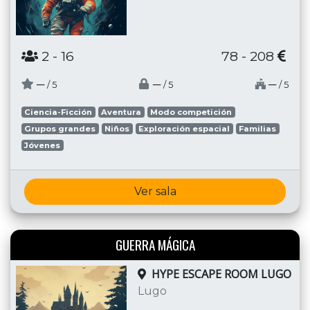
2
- 16
78 - 208
─
─
─
/ 5
/ 5
/ 5
Ciencia-Ficción
Aventura
Modo competición
Grupos grandes
Niños
Exploración espacial
Familias
Jóvenes
Ver sala
GUERRA MÁGICA
HYPE ESCAPE ROOM LUGO
Lugo