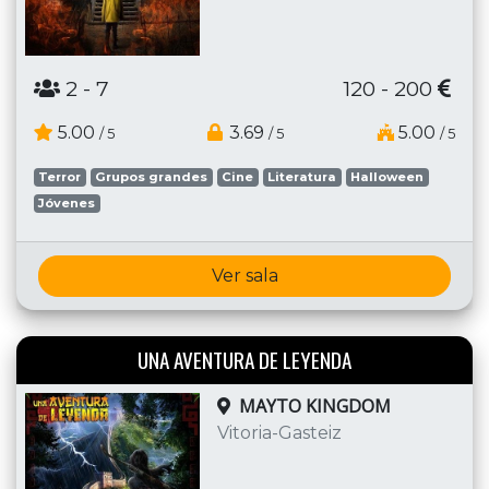
2
- 7
120 - 200
5.00
3.69
5.00
/ 5
/ 5
/ 5
Terror
Grupos grandes
Cine
Literatura
Halloween
Jóvenes
Ver sala
UNA AVENTURA DE LEYENDA
MAYTO KINGDOM
Vitoria-Gasteiz