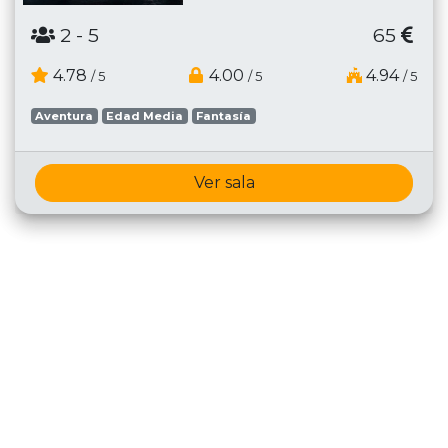
2
- 5
65
4.78
4.00
4.94
/ 5
/ 5
/ 5
Aventura
Edad Media
Fantasía
Ver sala