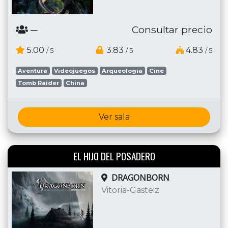
─
Consultar precio
5.00
3.83
4.83
/ 5
/ 5
/ 5
Aventura
Videojuegos
Arqueología
Cine
Tomb Raider
China
Ver sala
EL HIJO DEL POSADERO
DRAGONBORN
Vitoria-Gasteiz