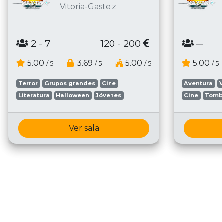
Vitoria-Gasteiz
2
- 7
120 - 200
─
5.00
3.69
5.00
5.00
/ 5
/ 5
/ 5
/ 5
Terror
Grupos grandes
Cine
Aventura
Literatura
Halloween
Jóvenes
Cine
Tomb
Ver sala