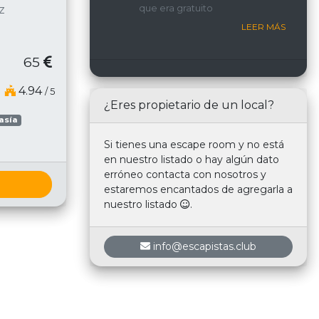
que era gratuito
z
nosotros.
LEER MÁS
65
4.94
/ 5
¿Eres propietario de un local?
asía
Si tienes una escape room y no está
en nuestro listado o hay algún dato
erróneo contacta con nosotros y
estaremos encantados de agregarla a
nuestro listado
.
info@escapistas.club