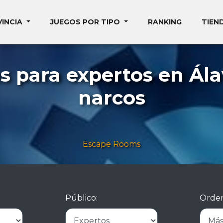
VINCIA
JUEGOS POR TIPO
RANKING
TIEN
 para expertos en Ála
narcos
Escape Rooms
Público:
Orden