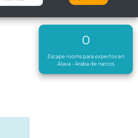
0
Escape rooms para expertos en
Álava - Araba de narcos