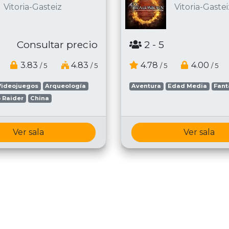
Vitoria-Gasteiz
Vitoria-Gastei
Consultar precio
2
- 5
3.83
4.83
4.78
4.00
/ 5
/ 5
/ 5
/ 5
Videojuegos
Arqueología
Aventura
Edad Media
Fant
 Raider
China
Ver sala
Ver sala