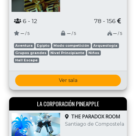
6
- 12
78 - 156
─
─
─
/ 5
/ 5
/ 5
Aventura
Egipto
Modo competición
Arqueología
Grupos grandes
Nivel Principiante
Niños
Hall Escape
Ver sala
LA CORPORACIÓN PINEAPPLE
THE PARADOX ROOM
Santiago de Compostela