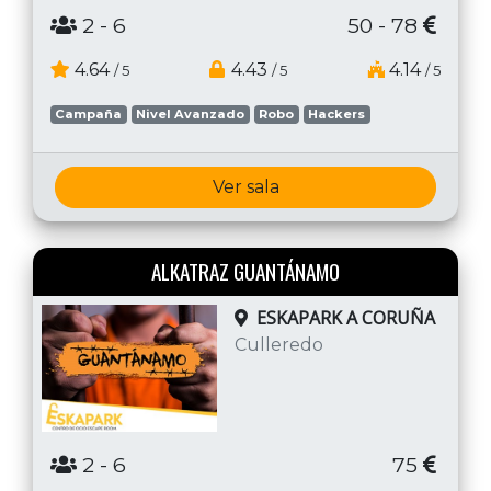
2
- 6
50 - 78
4.64
4.43
4.14
/ 5
/ 5
/ 5
Campaña
Nivel Avanzado
Robo
Hackers
Ver sala
ALKATRAZ GUANTÁNAMO
ESKAPARK A CORUÑA
Culleredo
2
- 6
75