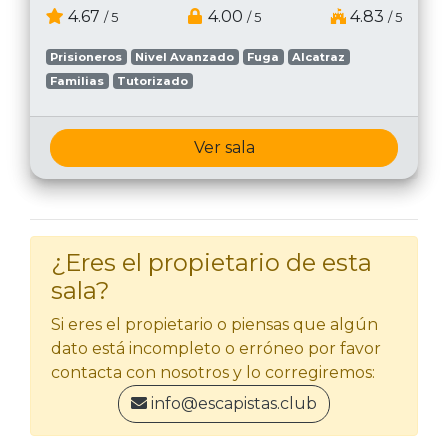
4.67
4.00
4.83
/ 5
/ 5
/ 5
Prisioneros
Nivel Avanzado
Fuga
Alcatraz
Familias
Tutorizado
Ver sala
¿Eres el propietario de esta
sala?
Si eres el propietario o piensas que algún
dato está incompleto o erróneo por favor
contacta con nosotros y lo corregiremos:
info@escapistas.club