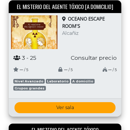
EL MISTERIO DEL AGENTE TÓXICO [A DOMICILIO]
OCEANO ESCAPE
ROOM'S
Alcañiz
3
- 25
Consultar precio
─
─
─
/ 5
/ 5
/ 5
Nivel Avanzado
Laboratorio
A domicilio
Grupos grandes
Ver sala
EL MISTERIO DEL AGENTE TÓXICO