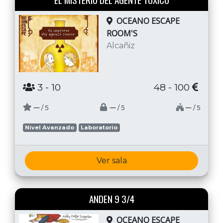
OCEANO ESCAPE
ROOM'S
Alcañiz
3
- 10
48 - 100
─
─
─
/ 5
/ 5
/ 5
Nivel Avanzado
Laboratorio
Ver sala
ANDEN 9 3/4
OCEANO ESCAPE