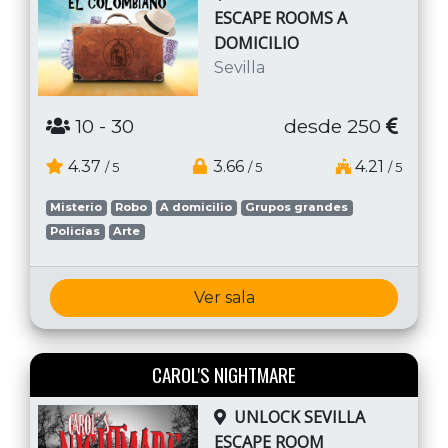
ESCAPE ROOMS A
DOMICILIO
Sevilla
10
- 30
desde 250
4.37
3.66
4.21
/ 5
/ 5
/ 5
Misterio
Robo
A domicilio
Grupos grandes
Policías
Arte
Ver sala
CAROL'S NIGHTMARE
UNLOCK SEVILLA
ESCAPE ROOM