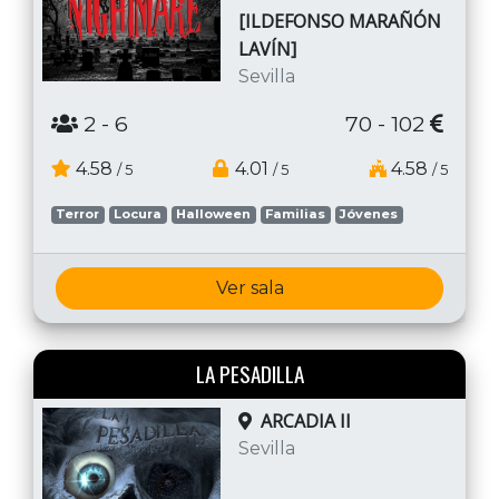
[ILDEFONSO MARAÑÓN
LAVÍN]
Sevilla
2
- 6
70 - 102
4.58
4.01
4.58
/ 5
/ 5
/ 5
Terror
Locura
Halloween
Familias
Jóvenes
Ver sala
LA PESADILLA
ARCADIA II
Sevilla