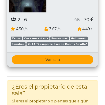
2
- 6
45 - 70
4.50
3.67
4.49
/ 5
/ 5
/ 5
Terror
Casa encantada
Fantasmas
Halloween
Familias
RUTA "Pasaporte Escape Rooms Sevilla"
Ver sala
¿Eres el propietario de esta
sala?
Si eres el propietario o piensas que algún