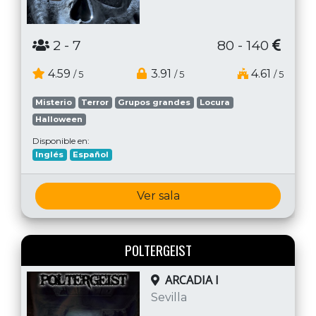
2
- 7
80 - 140
4.59
3.91
4.61
/ 5
/ 5
/ 5
Misterio
Terror
Grupos grandes
Locura
Halloween
Disponible en:
Inglés
Español
Ver sala
POLTERGEIST
ARCADIA I
Sevilla