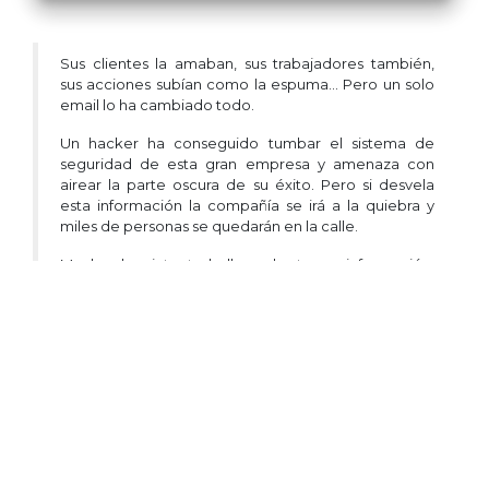
Sus clientes la amaban, sus trabajadores también,
sus acciones subían como la espuma… Pero un solo
email lo ha cambiado todo.
Un hacker ha conseguido tumbar el sistema de
seguridad de esta gran empresa y amenaza con
airear la parte oscura de su éxito. Pero si desvela
esta información la compañía se irá a la quiebra y
miles de personas se quedarán en la calle.
Muchos han intentado llegar hasta esa información,
pero él es el único que lo ha conseguido. ¿Creéis
que podréis encontrar los códigos que el hacker ha
cambiado antes de que finalice su plan? Vamos a
comprobarlo, tenéis solo 90 minutos!