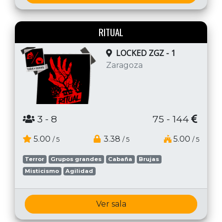
RITUAL
LOCKED ZGZ - 1
Zaragoza
3
- 8
75 - 144
5.00
3.38
5.00
/ 5
/ 5
/ 5
Terror
Grupos grandes
Cabaña
Brujas
Misticismo
Agilidad
Ver sala