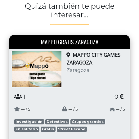
Quizá también te puede
interesar...
MAPPO GRATIS ZARAGOZA
MAPPO CITY GAMES
ZARAGOZA
Zaragoza
1
0
─
─
─
/ 5
/ 5
/ 5
Investigación
Detectives
Grupos grandes
En solitario
Gratis
Street Escape