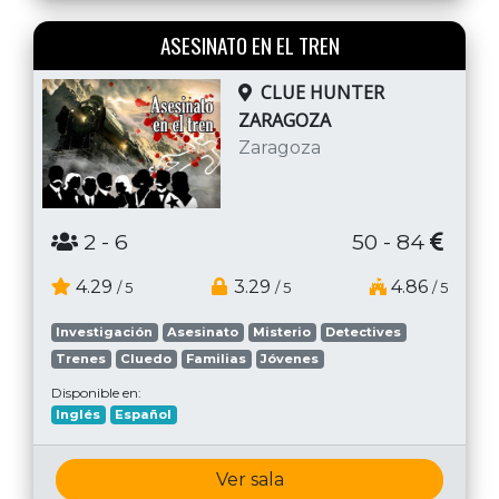
ASESINATO EN EL TREN
CLUE HUNTER
ZARAGOZA
Zaragoza
2
- 6
50 - 84
4.29
3.29
4.86
/ 5
/ 5
/ 5
Investigación
Asesinato
Misterio
Detectives
Trenes
Cluedo
Familias
Jóvenes
Disponible en:
Inglés
Español
Ver sala