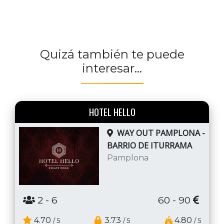
Quizá también te puede
interesar...
HOTEL HELLO
WAY OUT PAMPLONA -
BARRIO DE ITURRAMA
Pamplona
2
- 6
60 - 90
4.70
3.73
4.80
/ 5
/ 5
/ 5