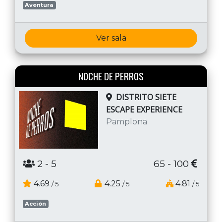
Aventura
Ver sala
NOCHE DE PERROS
DISTRITO SIETE
ESCAPE EXPERIENCE
Pamplona
2
- 5
65 - 100
4.69
4.25
4.81
/ 5
/ 5
/ 5
Acción