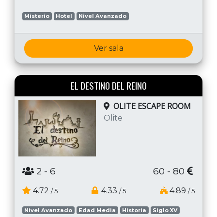
Misterio
Hotel
Nivel Avanzado
Ver sala
EL DESTINO DEL REINO
OLITE ESCAPE ROOM
Olite
2
- 6
60 - 80
4.72
4.33
4.89
/ 5
/ 5
/ 5
Nivel Avanzado
Edad Media
Historia
Siglo XV