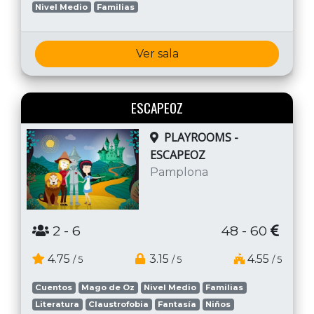
Nivel Medio
Familias
Ver sala
ESCAPEOZ
PLAYROOMS -
ESCAPEOZ
Pamplona
2
- 6
48 - 60
4.75
3.15
4.55
/ 5
/ 5
/ 5
Cuentos
Mago de Oz
Nivel Medio
Familias
Literatura
Claustrofobia
Fantasía
Niños