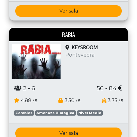
Ver sala
RABIA
KEYSROOM
Pontevedra
2
- 6
56 - 84
4.88
3.50
3.75
/ 5
/ 5
/ 5
Zombies
Amenaza Biológica
Nivel Medio
Ver sala