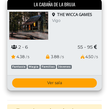
LA CABAÑA DE LA BRUJA
THE WICCA GAMES
Vigo
2
- 6
55 - 95
4.38
3.88
4.50
/ 5
/ 5
/ 5
Fantasía
Magia
Familias
Jóvenes
Ver sala