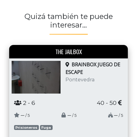
Quizá también te puede
interesar...
THE JAILBOX
BRAINBOX JUEGO DE
ESCAPE
Pontevedra
2
- 6
40 - 50
─
─
─
/ 5
/ 5
/ 5
Prisioneros
Fuga