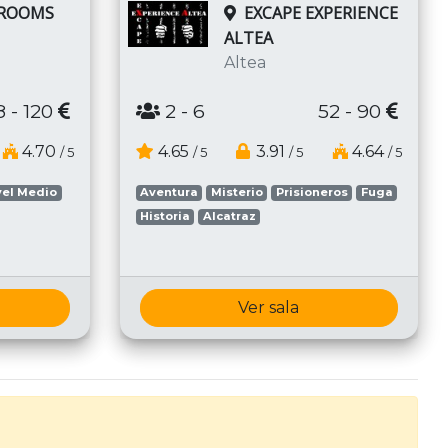
 ROOMS
EXCAPE EXPERIENCE
ALTEA
Altea
8 - 120
2
- 6
52 - 90
4.70
4.65
3.91
4.64
/ 5
/ 5
/ 5
/ 5
vel Medio
Aventura
Misterio
Prisioneros
Fuga
Historia
Alcatraz
Ver sala