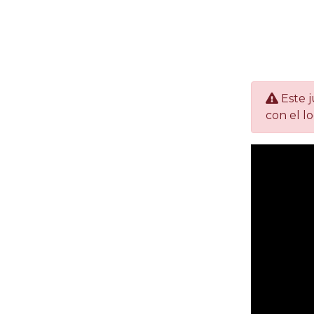
Este j
con el l