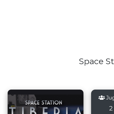
Space St
Jug
2