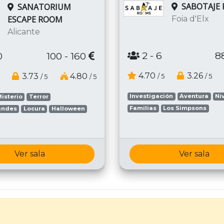
SABOTAJE
SANATORIUM
ESCAPE ROOM
Foia d'Elx
Alicante
2
- 6
8
0
100 - 160
4.70
3.26
3.73
4.80
/ 5
/ 5
/ 5
/ 5
Investigación
Aventura
Ni
isterio
Terror
Familias
Los Simpsons
andes
Locura
Halloween
Ver sala
Ver sala