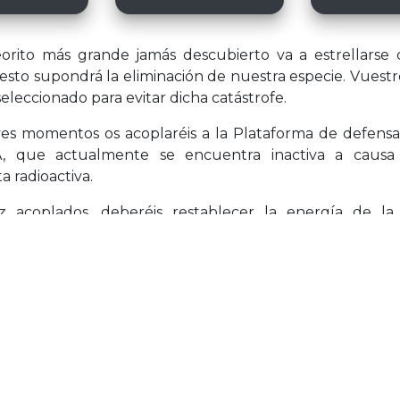
orito más grande jamás descubierto va a estrellarse 
y esto supondrá la eliminación de nuestra especie. Vuest
seleccionado para evitar dicha catástrofe.
es momentos os acoplaréis a la Plataforma de defensa
A, que actualmente se encuentra inactiva a caus
 radioactiva.
 acoplados, deberéis restablecer la energía de la 
ndo los sistemas internos. Luego, será necesario realizar
l para reparar el láser anti-meteoros y así poder de
del cuerpo estelar.
uerte astronautas, la supervivencia de la raza human
ros.