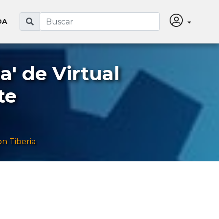
DA
a' de Virtual
te
on Tiberia