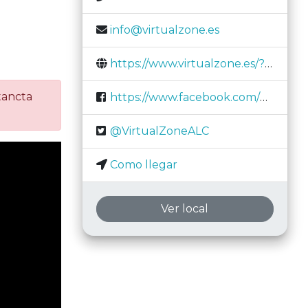
info@virtualzone.es
https://www.virtualzone.es/?utm=ec
tancta
https://www.facebook.com/VirtualZoneAlicante/
@VirtualZoneALC
Como llegar
Ver local