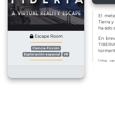
El mete
Tierra 
ha sido 
Escape Room
En brev
TIBERI
Ciencia-Ficción
tormenta
Exploración espacial
VR
Una vez
reactiva
espacia
avance 
Buena s
de vosot