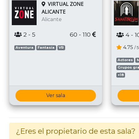
VIRTUAL ZONE
ALICANTE
Alicante
2
- 5
60 - 110
4
- 1
4.75
/ 5
Aventura
Fantasía
VR
Actores
M
Grupos gr
+18
Ver sala
¿Eres el propietario de esta sala?