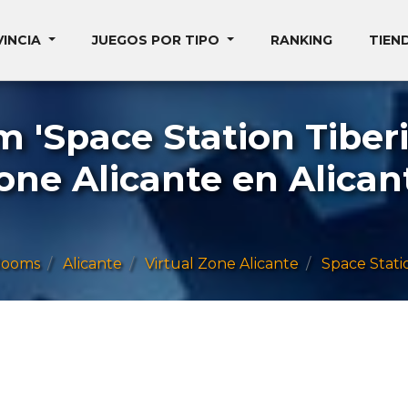
VINCIA
JUEGOS POR TIPO
RANKING
TIEN
'Space Station Tiberi
one Alicante en Alican
Rooms
Alicante
Virtual Zone Alicante
Space Stati