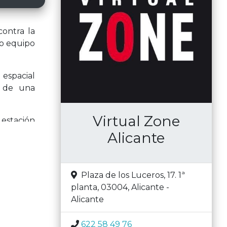
contra la
ro equipo
 espacial
a de una
Virtual Zone
estación
 un paseo
Alicante
tener el
Plaza de los Luceros, 17. 1ª
a depende
planta, 03004
,
Alicante
-
Alicante
622 58 49 76