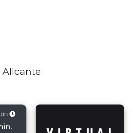
 Alicante
ión
min.