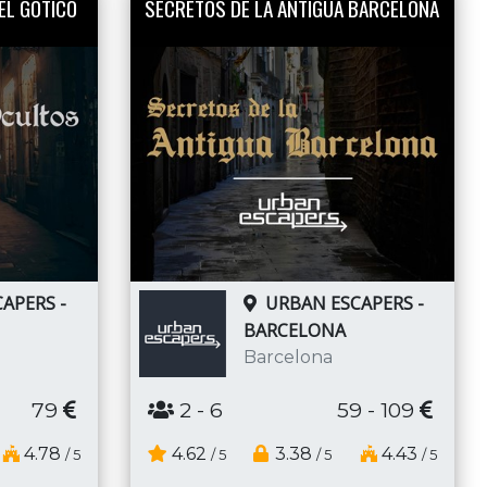
EL GÓTICO
SECRETOS DE LA ANTIGUA BARCELONA
APERS -
URBAN ESCAPERS -
BARCELONA
Barcelona
79
2
- 6
59 - 109
4.78
4.62
3.38
4.43
/ 5
/ 5
/ 5
/ 5