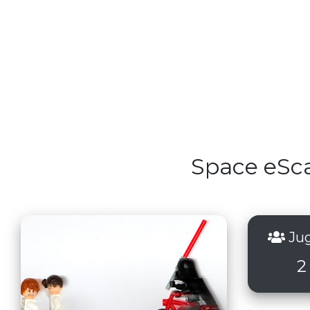
Space eSc
Jug
2