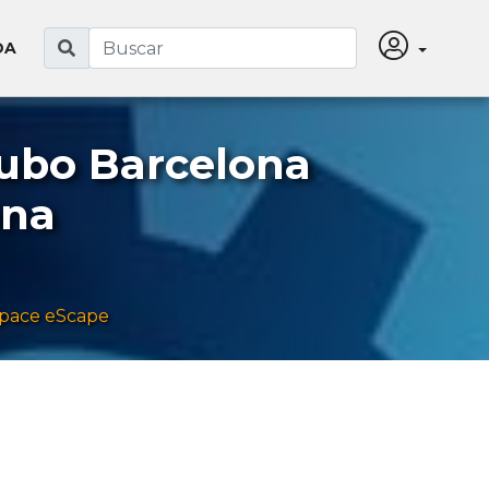
DA
Cubo Barcelona
ona
pace eScape