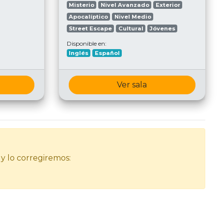
Misterio
Nivel Avanzado
Exterior
Apocalíptico
Nivel Medio
Street Escape
Cultural
Jóvenes
Disponible en:
Inglés
Español
Ver sala
 y lo corregiremos: