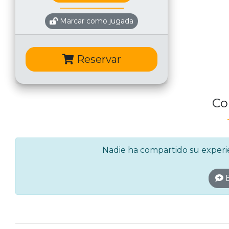
Marcar como jugada
Reservar
Co
Nadie ha compartido su experien
E