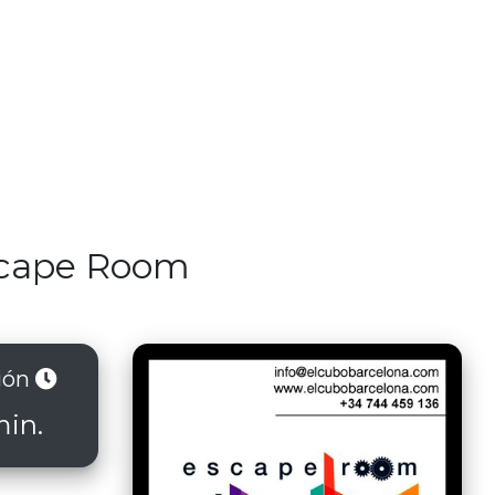
scape Room
ión
min.