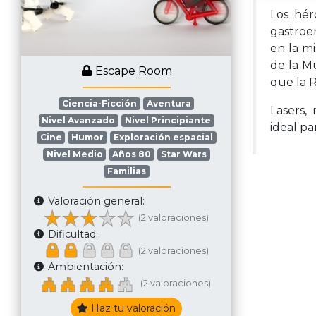
Los hér
gastroen
en la mi
de la Mu
Escape Room
que la R
Ciencia-Ficción
Aventura
Lasers,
Nivel Avanzado
Nivel Principiante
ideal pa
Cine
Humor
Exploración espacial
Nivel Medio
Años 80
Star Wars
Familias
Valoración general:
(2 valoraciones)
Dificultad:
(2 valoraciones)
Ambientación:
(2 valoraciones)
Haz tu valoración