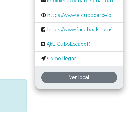
info@elcubobarcelona.com
https://www.elcubobarcelona.com/
https://www.facebook.com/El-Cubo-Barcelona-2558021054212958/
@ElCuboEscapeR
Como llegar
Ver local