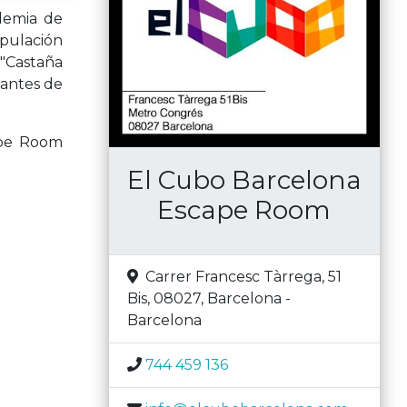
demia de
ripulación
 "Castaña
 antes de
ape Room
El Cubo Barcelona
Escape Room
Carrer Francesc Tàrrega, 51
Bis, 08027
,
Barcelona
-
Barcelona
744 459 136