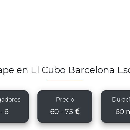
ape en El Cubo Barcelona E
adores
Precio
Durac
 - 6
60 - 75
60 