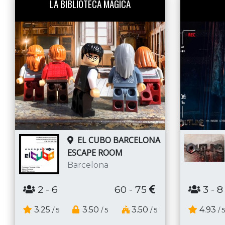
LA BIBLIOTECA MÁGICA
EL CUBO BARCELONA
ESCAPE ROOM
Barcelona
2
- 6
60 - 75
3
- 8
3.25
3.50
3.50
4.93
/ 5
/ 5
/ 5
/ 5