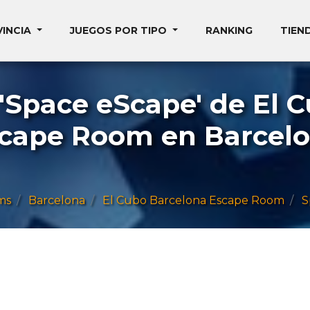
VINCIA
JUEGOS POR TIPO
RANKING
TIEN
Space eScape' de El 
cape Room en Barcel
ms
Barcelona
El Cubo Barcelona Escape Room
S