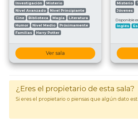
Investigación
Misterio
Misterio
Nivel Avanzado
Nivel Principiante
Jóvenes
Cine
Biblioteca
Magia
Literatura
Disponible e
Humor
Nivel Medio
Próximamente
Inglés
Es
Familias
Harry Potter
Ver sala
¿Eres el propietario de esta sala?
Si eres el propietario o piensas que algún dato e