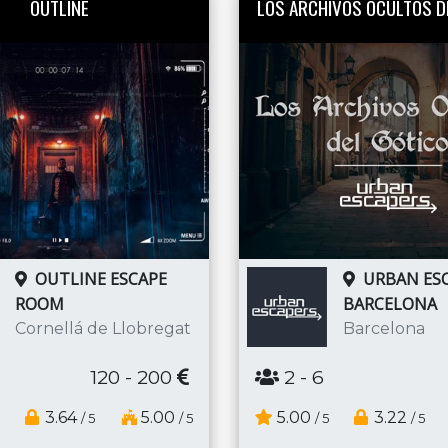
OUTLINE
LOS ARCHIVOS OCULTOS D
OUTLINE ESCAPE
URBAN ESC
ROOM
BARCELONA
Cornellá de Llobregat
Barcelona
120 - 200
2
- 6
3.64
5.00
5.00
3.22
/ 5
/ 5
/ 5
/ 5