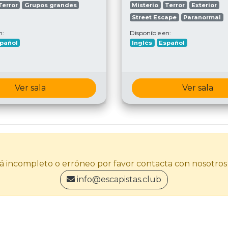
Terror
Grupos grandes
Misterio
Terror
Exterior
Street Escape
Paranormal
n:
Disponible en:
pañol
Inglés
Español
Ver sala
Ver sala
stá incompleto o erróneo por favor contacta con nosotros
info@escapistas.club