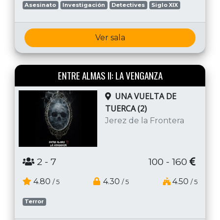
Asesinato
Investigación
Detectives
Siglo XIX
Ver sala
ENTRE ALMAS II: LA VENGANZA
UNA VUELTA DE
TUERCA (2)
Jerez de la Frontera
2
- 7
100 - 160
4.80
4.30
4.50
/ 5
/ 5
/ 5
Terror