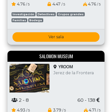
4.76
4.47
4.76
/ 5
/ 5
/ 5
Investigación
Detectives
Grupos grandes
Familias
Bodega
Ver sala
SALOMON MUSEUM
YROOM
Jerez de la Frontera
2
- 8
60 - 138
4.93
3.79
4.71
/ 5
/ 5
/ 5