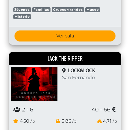
Jóvenes
Familias
Grupos grandes
Museo
Misterio
Ver sala
JACK THE RIPPER
LOCK&LOCK
San Fernando
2
- 6
40 - 66
4.50
3.86
4.71
/ 5
/ 5
/ 5