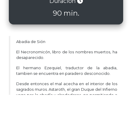
Duración
90 min.
Abadia de Sión
El Necronomicón, libro de los nombres muertos, ha
desaparecido.
El hermano Ezequiel, traductor de la abadia,
tambien se encuentra en paradero desconocido.
Desde entonces el mal acecha en el interior de los
sagrados muros. Astaroth, el gran Duque del Infierno
vaga por la abadía y alrededores, no permitiendo a
nadie que el libro maldito sea encontrado.
Os atreveis a adentraros en Sión, localizar el
Necronomicón y vencer al mismísimo diablo?
Edad
: A partir de 16 años. Menores de 18 años