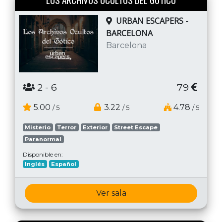
URBAN ESCAPERS -
BARCELONA
Barcelona
2
- 6
79
5.00
3.22
4.78
/ 5
/ 5
/ 5
Misterio
Terror
Exterior
Street Escape
Paranormal
Disponible en:
Inglés
Español
Ver sala