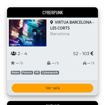
CYBERPUNK
VIRTUA BARCELONA -
LES CORTS
Barcelona
2
- 4
52 - 103
─
─
─
/ 5
/ 5
/ 5
Robo
Futuro
VR
Cyberpunk
Ver sala