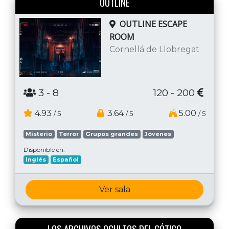
OUTLINE
OUTLINE ESCAPE
ROOM
Cornellá de Llobregat
3
- 8
120 - 200
4.93
3.64
5.00
/ 5
/ 5
/ 5
Misterio
Terror
Grupos grandes
Jóvenes
Disponible en:
Inglés
Español
Ver sala
LOS ARCHIVOS OCULTOS DEL GÓTICO