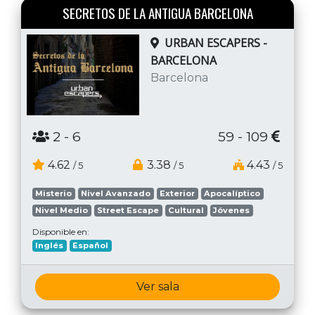
SECRETOS DE LA ANTIGUA BARCELONA
URBAN ESCAPERS -
BARCELONA
Barcelona
2
- 6
59 - 109
4.62
3.38
4.43
/ 5
/ 5
/ 5
Misterio
Nivel Avanzado
Exterior
Apocalíptico
Nivel Medio
Street Escape
Cultural
Jóvenes
Disponible en:
Inglés
Español
Ver sala