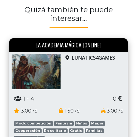
Quizá también te puede
interesar...
LA ACADEMIA MÁGICA [ONLINE]
LUNATICS4GAMES
1
- 4
0
3.00
1.50
3.00
/ 5
/ 5
/ 5
Modo competición
Fantasía
Niños
Magia
Cooperación
En solitario
Gratis
Familias