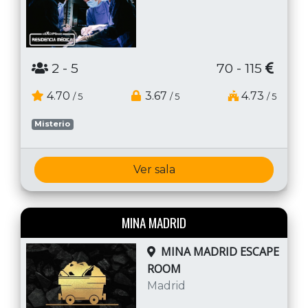
2
- 5
70 - 115
4.70
3.67
4.73
/ 5
/ 5
/ 5
Misterio
Ver sala
MINA MADRID
MINA MADRID ESCAPE
ROOM
Madrid