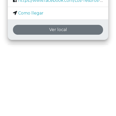
https://www.facebook.com/Los-Tesoros-de-la-Historia-2778547315505722/
Como llegar
Ver local