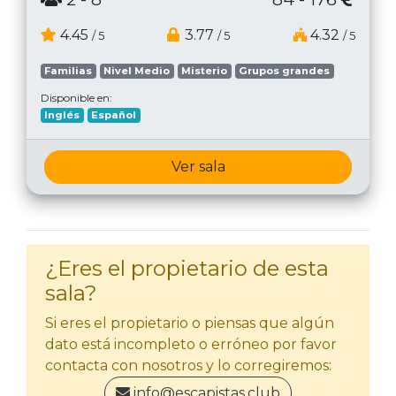
4.45
3.77
4.32
/ 5
/ 5
/ 5
Familias
Nivel Medio
Misterio
Grupos grandes
Disponible en:
Inglés
Español
Ver sala
¿Eres el propietario de esta
sala?
Si eres el propietario o piensas que algún
dato está incompleto o erróneo por favor
contacta con nosotros y lo corregiremos:
info@escapistas.club