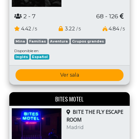
2
- 7
68 - 126
4.42
3.22
4.84
/ 5
/ 5
/ 5
Mina
Familias
Aventura
Grupos grandes
Disponible en:
Inglés
Español
Ver sala
BITES MOTEL
BITE THE FLY ESCAPE
ROOM
Madrid