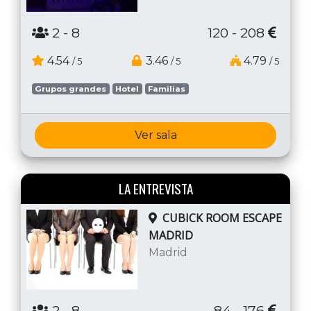
2
- 8
120 - 208
4.54
3.46
4.79
/ 5
/ 5
/ 5
Grupos grandes
Hotel
Familias
Ver sala
LA ENTREVISTA
CUBICK ROOM ESCAPE
MADRID
Madrid
2
- 8
84 - 176