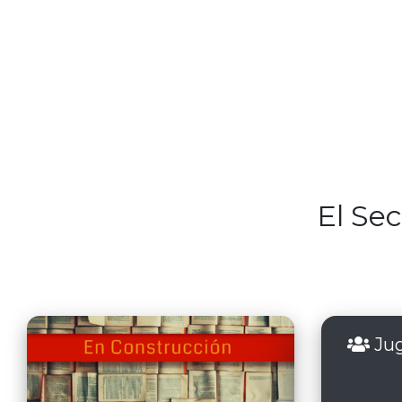
El Se
Jug