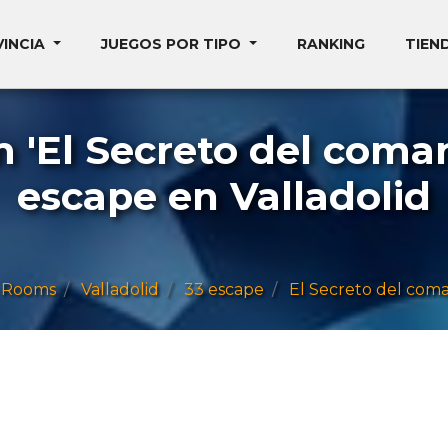
VINCIA
JUEGOS POR TIPO
RANKING
TIEN
'El Secreto del coma
escape en Valladolid
 Rooms
Valladolid
33 escape
El Secreto del com