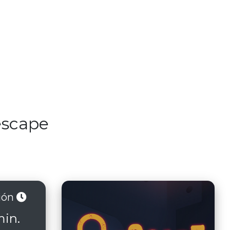
escape
ión
min.