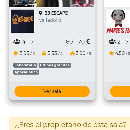
33 ESCAPE
Valladolid
4
- 7
60 - 70
2
- 7
3.93
3.33
3.90
4.50
/ 5
/ 5
/ 5
/ 5
Laboratorio
Grupos grandes
Apocalíptico
Ver sala
¿Eres el propietario de esta sala?