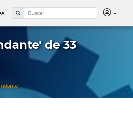
DA
ndante' de 33
andante