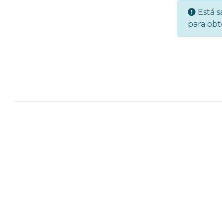
Está s
para ob