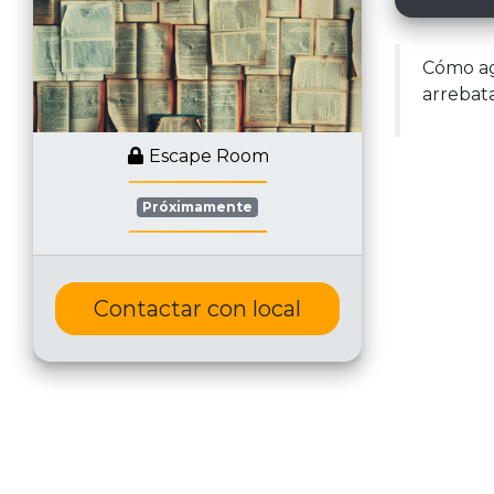
Cómo age
arrebat
Escape Room
Próximamente
Contactar con local