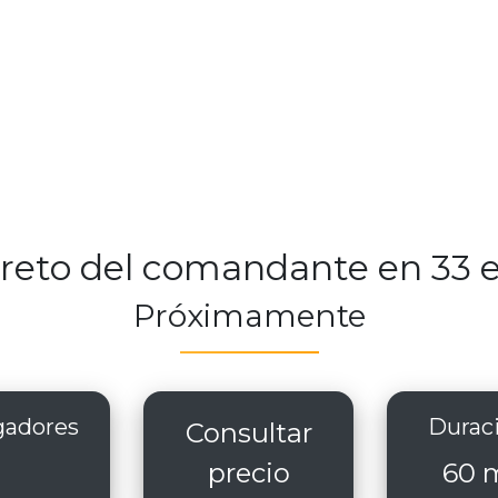
creto del comandante en 33 
Próximamente
adores
Durac
Consultar
precio
60 