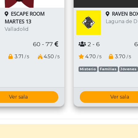
ESCAPE ROOM
RAVEN BO
MARTES 13
Laguna de D
Valladolid
60 - 77
2
- 6
6
3.71
4.50
4.70
3.70
/ 5
/ 5
/ 5
/ 5
Misterio
Familias
Jóvenes
Ver sala
Ver sala