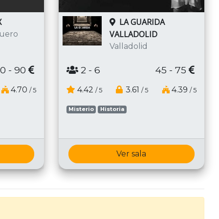
LA GUARIDA
X
VALLADOLID
uero
Valladolid
2
- 6
45 - 75
0 - 90
4.42
3.61
4.39
4.70
/ 5
/ 5
/ 5
/ 5
Misterio
Historia
Ver sala