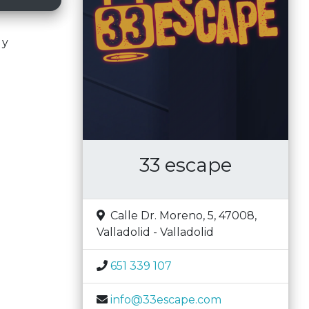
 y
33 escape
Calle Dr. Moreno, 5, 47008
,
Valladolid
-
Valladolid
651 339 107
info@33escape.com