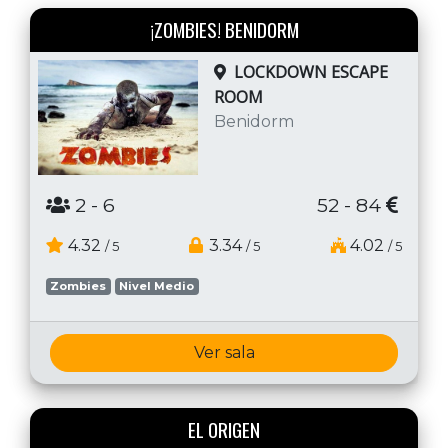
¡ZOMBIES! BENIDORM
LOCKDOWN ESCAPE
ROOM
Benidorm
2
- 6
52 - 84
4.32
3.34
4.02
/ 5
/ 5
/ 5
Zombies
Nivel Medio
Ver sala
EL ORIGEN