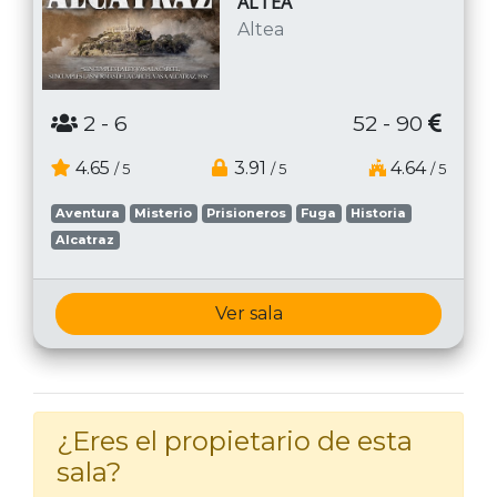
ALTEA
Altea
2
- 6
52 - 90
4.65
3.91
4.64
/ 5
/ 5
/ 5
Aventura
Misterio
Prisioneros
Fuga
Historia
Alcatraz
Ver sala
¿Eres el propietario de esta
sala?