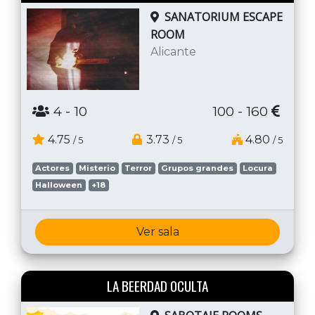
SANATORIUM ESCAPE
ROOM
Alicante
4
- 10
100 - 160
4.75
3.73
4.80
/ 5
/ 5
/ 5
Actores
Misterio
Terror
Grupos grandes
Locura
Halloween
+18
Ver sala
LA BEERDAD OCULTA