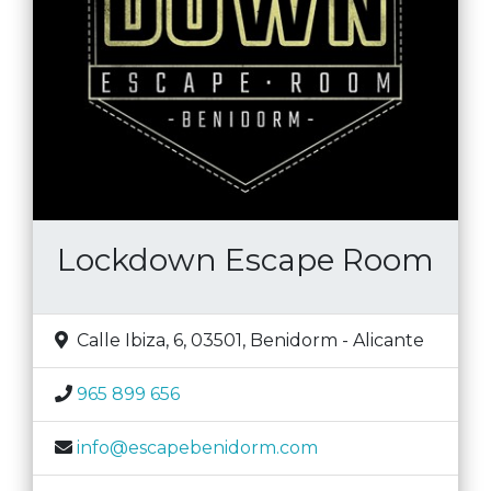
Lockdown Escape Room
Calle Ibiza, 6, 03501
,
Benidorm
-
Alicante
965 899 656
info@escapebenidorm.com