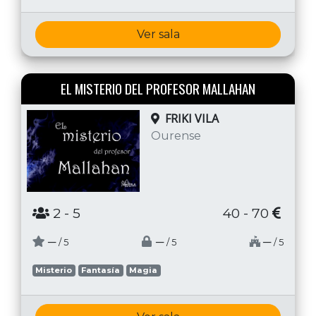
Ver sala
EL MISTERIO DEL PROFESOR MALLAHAN
FRIKI VILA
Ourense
2
- 5
40 - 70
─
─
─
/ 5
/ 5
/ 5
Misterio
Fantasía
Magia