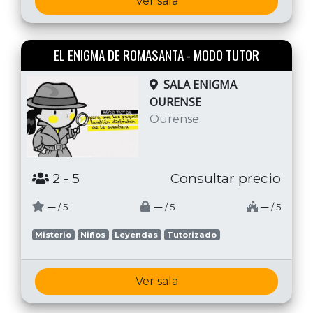
Ver sala
EL ENIGMA DE ROMASANTA - MODO TUTOR
SALA ENIGMA
OURENSE
Ourense
2
- 5
Consultar precio
─
─
─
/ 5
/ 5
/ 5
Misterio
Niños
Leyendas
Tutorizado
Ver sala