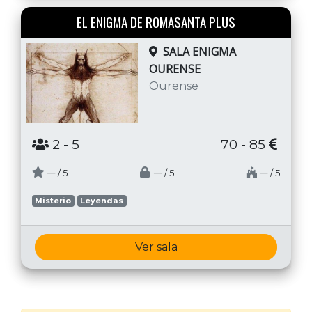
EL ENIGMA DE ROMASANTA PLUS
SALA ENIGMA
OURENSE
Ourense
2
- 5
70 - 85
─
─
─
/ 5
/ 5
/ 5
Misterio
Leyendas
Ver sala