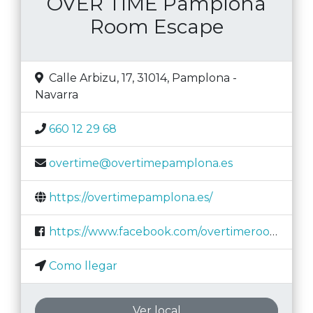
OVER TIME Pamplona
Room Escape
Calle Arbizu, 17, 31014
,
Pamplona
-
Navarra
660 12 29 68
overtime@overtimepamplona.es
https://overtimepamplona.es/
https://www.facebook.com/overtimeroomescape/?hc_ref=PAGES_TIMELINE&fref=nf
Como llegar
Ver local