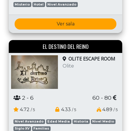
Misterio
Hotel
Nivel Avanzado
Ver sala
EL DESTINO DEL REINO
OLITE ESCAPE ROOM
Olite
2
- 6
60 - 80
4.72
4.33
4.89
/ 5
/ 5
/ 5
Nivel Avanzado
Edad Media
Historia
Nivel Medio
Siglo XV
Familias