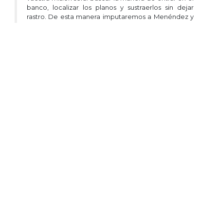
banco, localizar los planos y sustraerlos sin dejar
rastro. De esta manera imputaremos a Menéndez y
será puesto entre rejas de una vez por todas.