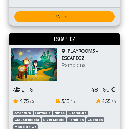
Ver sala
ESCAPEOZ
PLAYROOMS -
ESCAPEOZ
Pamplona
2
- 6
48 - 60
4.75
3.15
4.55
/ 5
/ 5
/ 5
Aventura
Fantasía
Niños
Literatura
Claustrofobia
Nivel Medio
Familias
Cuentos
Mago de Oz