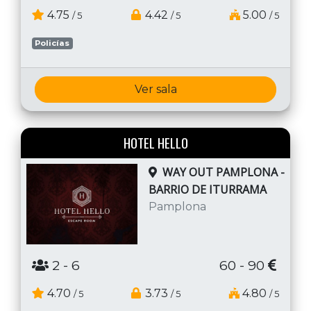
4.75
4.42
5.00
/ 5
/ 5
/ 5
Policías
Ver sala
HOTEL HELLO
WAY OUT PAMPLONA -
BARRIO DE ITURRAMA
Pamplona
2
- 6
60 - 90
4.70
3.73
4.80
/ 5
/ 5
/ 5