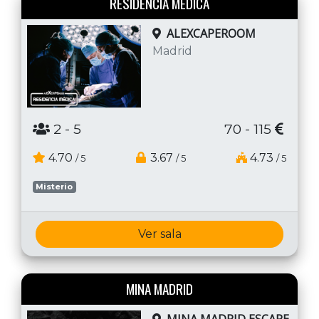
RESIDENCIA MÉDICA
ALEXCAPEROOM
Madrid
2
- 5
70 - 115
4.70
3.67
4.73
/ 5
/ 5
/ 5
Misterio
Ver sala
MINA MADRID