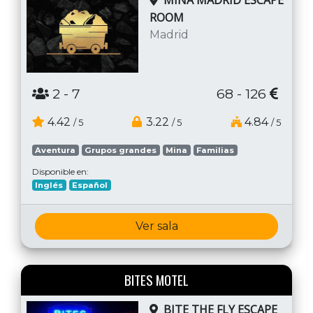
MINA MADRID ESCAPE
ROOM
Madrid
2
- 7
68 - 126
4.42
3.22
4.84
/ 5
/ 5
/ 5
Aventura
Grupos grandes
Mina
Familias
Disponible en:
Inglés
Español
Ver sala
BITES MOTEL
BITE THE FLY ESCAPE