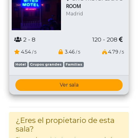
ROOM
Madrid
2
- 8
120 - 208
4.54
3.46
4.79
/ 5
/ 5
/ 5
Hotel
Grupos grandes
Familias
Ver sala
¿Eres el propietario de esta
sala?