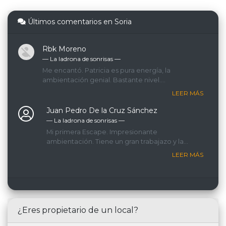
Últimos comentarios en Soria
Rbk Moreno
— La ladrona de sonrisas ―
Me encantó. Patricia es pura energía, la
ambientación genial. Bastante nivel.
Recomiendo sin duda
LEER MÁS
Juan Pedro De la Cruz Sánchez
— La ladrona de sonrisas ―
Mi primera Escape. Impresionante
ambientación. Tiene un gran trabajazo y la
atención de Patricia fenomenal, es un
LEER MÁS
encanto. Muy bien diseñada y entretenida.
¿Eres propietario de un local?