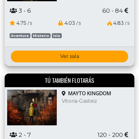
3
- 6
60 - 84
4.75
4.03
4.83
/ 5
/ 5
/ 5
Aventura
Misterio
Isla
Ver sala
TÚ TAMBIÉN FLOTARÁS
MAYTO KINGDOM
Vitoria-Gasteiz
2
- 7
120 - 200