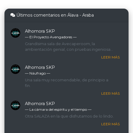
Últimos comentarios en Álava - Araba
Alhomora SKP
— El Proyecto Avengadores ―
Grandísima sala de Avecaperoom, la
ambientación genial, con pruebas ingeniosas
y divertidas. Muy recomendable!
LEER MÁS
Alhomora SKP
— Náufrago ―
Una sala muy recomendable, de principio a
fin.
LEER MÁS
Alhomora SKP
— La cámara del espíritu y el tiempo ―
Otra SALAZA en la que disfrutamos de lo lindo.
LEER MÁS