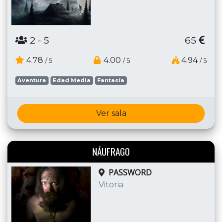
2
- 5
65
4.78
4.00
4.94
/ 5
/ 5
/ 5
Aventura
Edad Media
Fantasía
Ver sala
NÁUFRAGO
PASSWORD
Vitoria