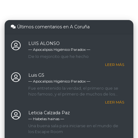
Últimos comentarios en A Coruña
LUIS ALONSO
— Apocalipsis Higiénico Paradox ―
De lo mejorcito que he hecho
LEER MÁS
Luis GS
— Apocalipsis Higiénico Paradox ―
Fue entretenido la verdad, el primero que se
hizo famoso, y el primero de muchos de los
que hicimos.
LEER MÁS
Leticia Calzada Paz
— Habelas hainas ―
Una buena sala para iniciarse en el mundo de
los Escape Room