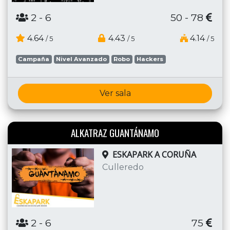
2
- 6
50 - 78
4.64
4.43
4.14
/ 5
/ 5
/ 5
Campaña
Nivel Avanzado
Robo
Hackers
Ver sala
ALKATRAZ GUANTÁNAMO
ESKAPARK A CORUÑA
Culleredo
2
- 6
75