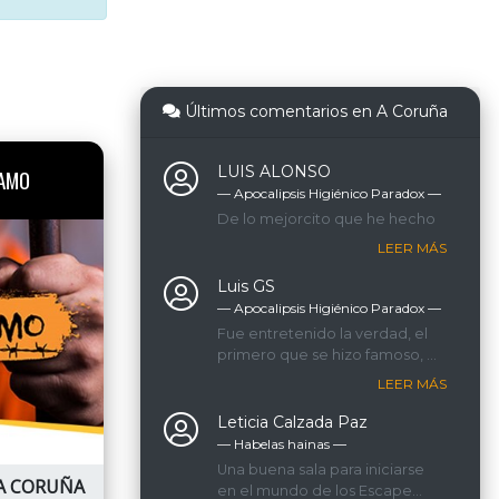
Últimos comentarios en A Coruña
LUIS ALONSO
AMO
— Apocalipsis Higiénico Paradox ―
De lo mejorcito que he hecho
LEER MÁS
Luis GS
— Apocalipsis Higiénico Paradox ―
Fue entretenido la verdad, el
primero que se hizo famoso, y
el primero de muchos de los
LEER MÁS
que hicimos.
Leticia Calzada Paz
— Habelas hainas ―
Una buena sala para iniciarse
A CORUÑA
en el mundo de los Escape