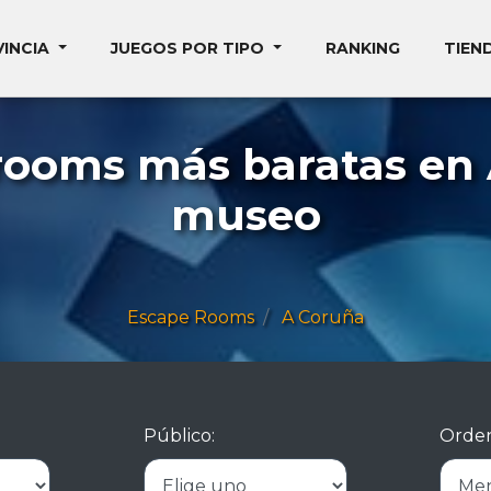
VINCIA
JUEGOS POR TIPO
RANKING
TIEN
rooms más baratas en
museo
Escape Rooms
A Coruña
Público:
Orden