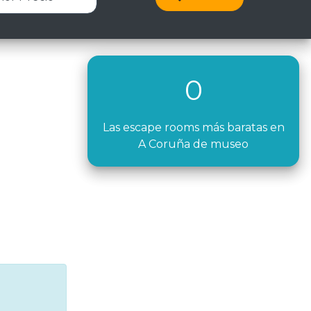
0
Las escape rooms más baratas en
A Coruña de museo