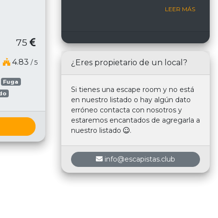
Room
LEER MÁS
75
4.83
¿Eres propietario de un local?
/ 5
Fuga
Si tienes una escape room y no está
do
en nuestro listado o hay algún dato
erróneo contacta con nosotros y
estaremos encantados de agregarla a
nuestro listado
.
info@escapistas.club