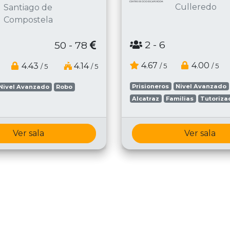
Culleredo
Santiago de
Compostela
2
- 6
50 - 78
4.67
4.00
4.43
4.14
/ 5
/ 5
/ 5
/ 5
Prisioneros
Nivel Avanzado
Nivel Avanzado
Robo
Alcatraz
Familias
Tutoriza
Ver sala
Ver sala