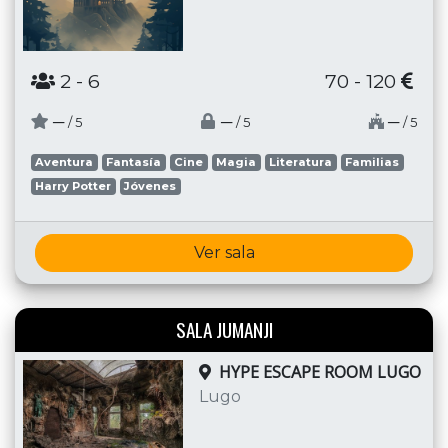
2
- 6
70 - 120
─
─
─
/ 5
/ 5
/ 5
Aventura
Fantasía
Cine
Magia
Literatura
Familias
Harry Potter
Jóvenes
Ver sala
SALA JUMANJI
HYPE ESCAPE ROOM LUGO
Lugo