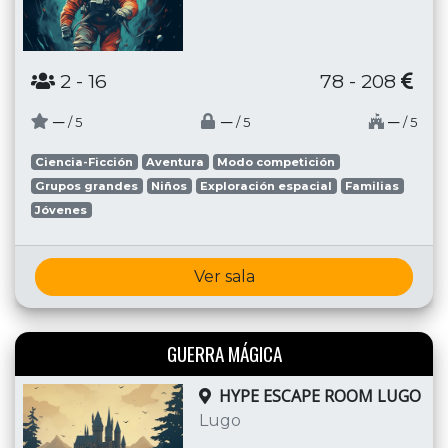
2
- 16
78 - 208
─
─
─
/ 5
/ 5
/ 5
Ciencia-Ficción
Aventura
Modo competición
Grupos grandes
Niños
Exploración espacial
Familias
Jóvenes
Ver sala
GUERRA MÁGICA
HYPE ESCAPE ROOM LUGO
Lugo