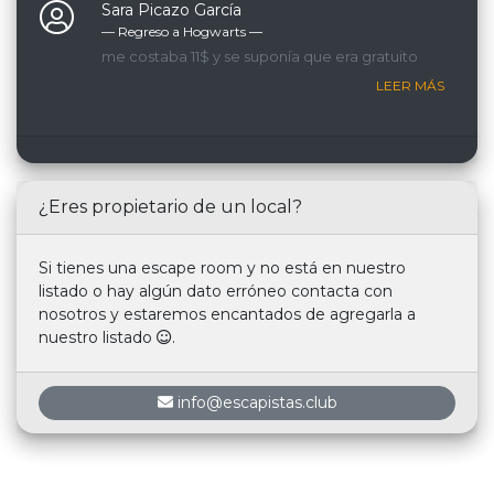
Sara Picazo García
— Regreso a Hogwarts ―
me costaba 11$ y se suponía que era gratuito
LEER MÁS
¿Eres propietario de un local?
Si tienes una escape room y no está en nuestro
listado o hay algún dato erróneo contacta con
nosotros y estaremos encantados de agregarla a
nuestro listado
.
info@escapistas.club