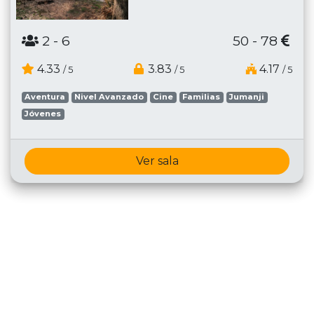
2
- 6
50 - 78
4.33
3.83
4.17
/ 5
/ 5
/ 5
Aventura
Nivel Avanzado
Cine
Familias
Jumanji
Jóvenes
Ver sala