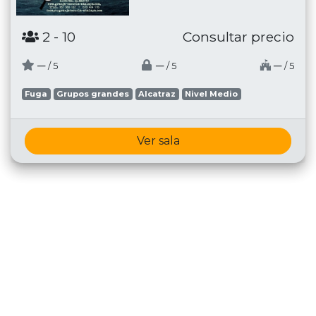
2
- 10
Consultar precio
─
─
─
/ 5
/ 5
/ 5
Fuga
Grupos grandes
Alcatraz
Nivel Medio
Ver sala