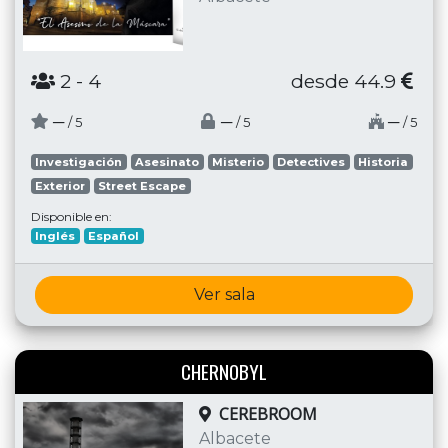
2
- 4
desde 44.9
─
─
─
/ 5
/ 5
/ 5
Investigación
Asesinato
Misterio
Detectives
Historia
Exterior
Street Escape
Disponible en:
Inglés
Español
Ver sala
CHERNOBYL
CEREBROOM
Albacete