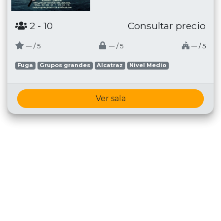
2
- 10
Consultar precio
─
─
─
/ 5
/ 5
/ 5
Fuga
Grupos grandes
Alcatraz
Nivel Medio
Ver sala