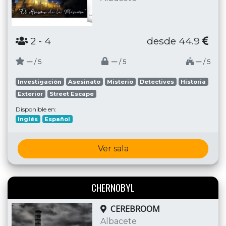
2
- 4
desde 44.9
─
─
─
/ 5
/ 5
/ 5
Investigación
Asesinato
Misterio
Detectives
Historia
Exterior
Street Escape
Disponible en:
Inglés
Español
Ver sala
CHERNOBYL
CEREBROOM
Albacete