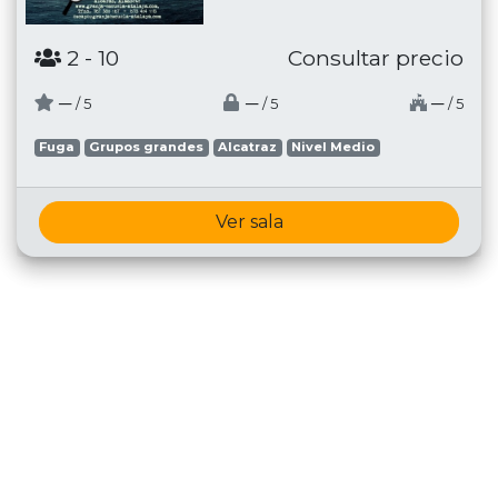
2
- 10
Consultar precio
─
─
─
/ 5
/ 5
/ 5
Fuga
Grupos grandes
Alcatraz
Nivel Medio
Ver sala