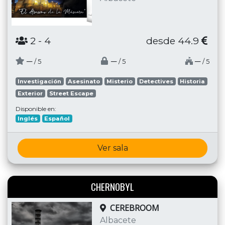
2
- 4
desde 44.9
─
─
─
/ 5
/ 5
/ 5
Investigación
Asesinato
Misterio
Detectives
Historia
Exterior
Street Escape
Disponible en:
Inglés
Español
Ver sala
CHERNOBYL
CEREBROOM
Albacete