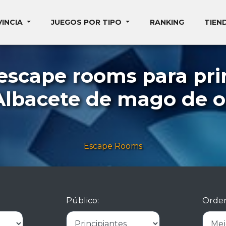
VINCIA
JUEGOS POR TIPO
RANKING
TIEN
escape rooms para pri
Albacete de mago de o
Escape Rooms
Público:
Orden