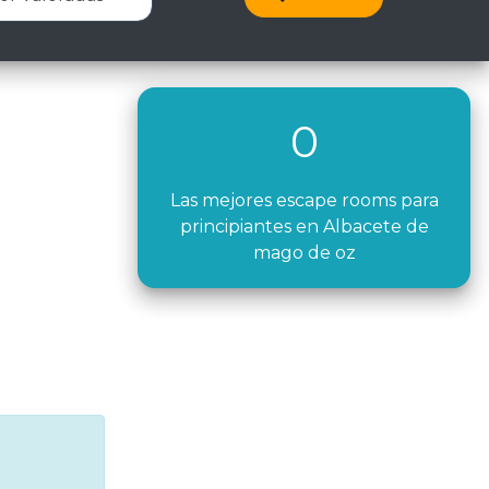
0
Las mejores escape rooms para
principiantes en Albacete de
mago de oz