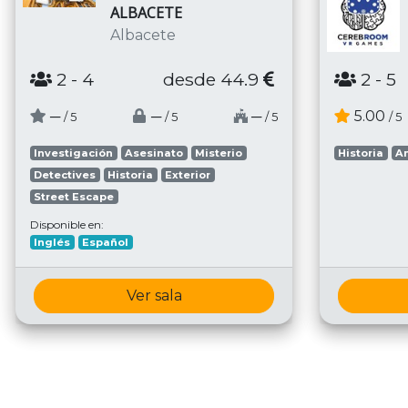
ALBACETE
Albacete
2
- 4
desde 44.9
2
- 5
─
─
─
5.00
/ 5
/ 5
/ 5
/ 5
Investigación
Asesinato
Misterio
Historia
A
Detectives
Historia
Exterior
Street Escape
Disponible en:
Inglés
Español
Ver sala