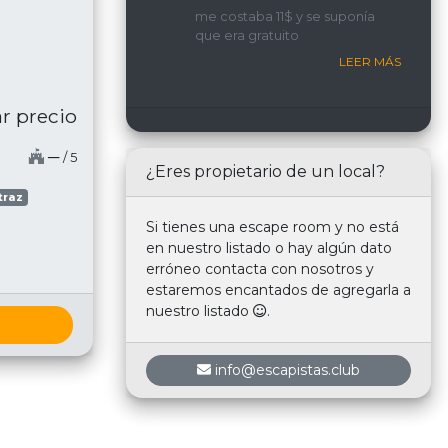
implicada y con una
me costaba 11$ y se suponía
interacción constante con
que era gratuito
nosotros.
LEER MÁS
r precio
─
/ 5
¿Eres propietario de un local?
traz
Si tienes una escape room y no está
en nuestro listado o hay algún dato
erróneo contacta con nosotros y
estaremos encantados de agregarla a
nuestro listado
.
info@escapistas.club