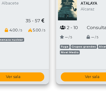
ATALAYA
Albacete
Alcaraz
35 - 57
2
- 10
Consulta
4.00
5.00
/ 5
/ 5
─
─
/ 5
/ 5
menaza nuclear
Fuga
Grupos grandes
Alca
Nivel Medio
Ver sala
Ver sala