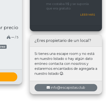
implicada y con una
me costaba 11$ y se suponía
interacción constante con
que era gratuito
nosotros.
LEER MÁS
r precio
─
/ 5
¿Eres propietario de un local?
traz
Si tienes una escape room y no está
en nuestro listado o hay algún dato
erróneo contacta con nosotros y
estaremos encantados de agregarla a
nuestro listado
.
info@escapistas.club