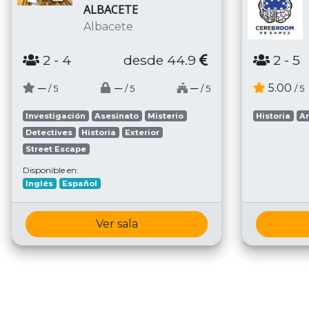
ALBACETE
Albacete
2
- 4
desde 44.9
2
- 5
─
─
─
5.00
/ 5
/ 5
/ 5
/ 5
Investigación
Asesinato
Misterio
Historia
A
Detectives
Historia
Exterior
Street Escape
Disponible en:
Inglés
Español
Ver sala