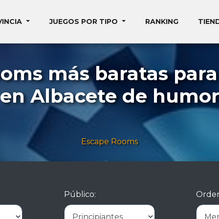
VINCIA
JUEGOS POR TIPO
RANKING
TIEN
ooms más baratas para 
en Albacete de humo
Escape Rooms
Público:
Orden