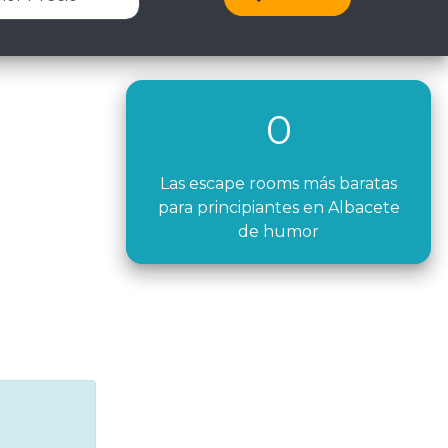
0
Las escape rooms más baratas
para principiantes en Albacete
de humor