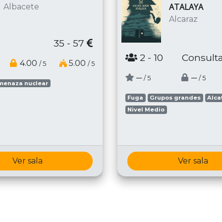
ATALAYA
Albacete
Alcaraz
35 - 57
2
- 10
Consulta
4.00
5.00
/ 5
/ 5
─
─
/ 5
/ 5
menaza nuclear
Fuga
Grupos grandes
Alca
Nivel Medio
Ver sala
Ver sala