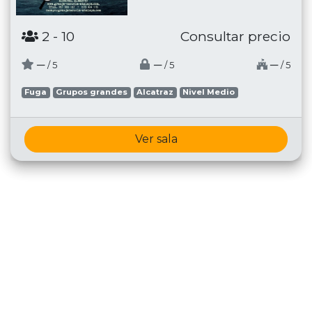
2
- 10
Consultar precio
─
─
─
/ 5
/ 5
/ 5
Fuga
Grupos grandes
Alcatraz
Nivel Medio
Ver sala