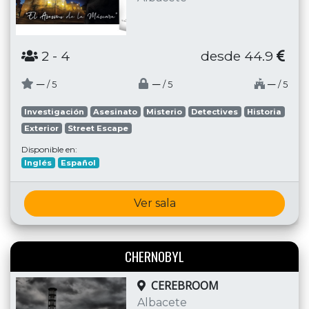
2
- 4
desde 44.9
─
─
─
/ 5
/ 5
/ 5
Investigación
Asesinato
Misterio
Detectives
Historia
Exterior
Street Escape
Disponible en:
Inglés
Español
Ver sala
CHERNOBYL
CEREBROOM
Albacete