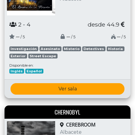
2
- 4
desde 44.9
─
─
─
/ 5
/ 5
/ 5
Investigación
Asesinato
Misterio
Detectives
Historia
Exterior
Street Escape
Disponible en:
Inglés
Español
Ver sala
CHERNOBYL
CEREBROOM
Albacete