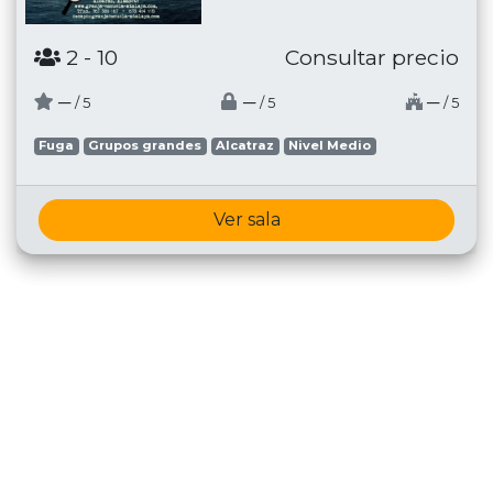
2
- 10
Consultar precio
─
─
─
/ 5
/ 5
/ 5
Fuga
Grupos grandes
Alcatraz
Nivel Medio
Ver sala