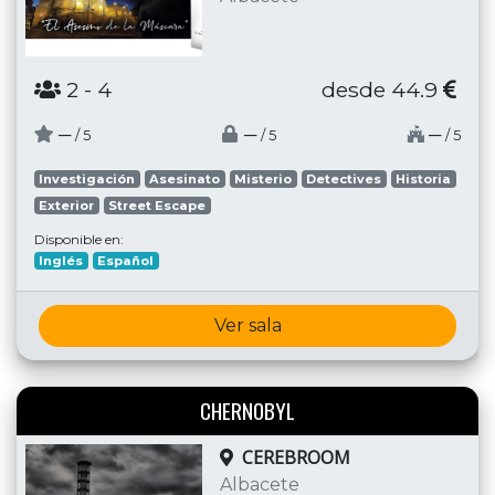
2
- 4
desde 44.9
─
─
─
/ 5
/ 5
/ 5
Investigación
Asesinato
Misterio
Detectives
Historia
Exterior
Street Escape
Disponible en:
Inglés
Español
Ver sala
CHERNOBYL
CEREBROOM
Albacete