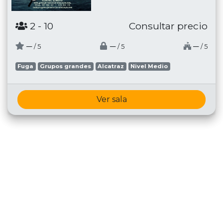
2
- 10
Consultar precio
─
─
─
/ 5
/ 5
/ 5
Fuga
Grupos grandes
Alcatraz
Nivel Medio
Ver sala