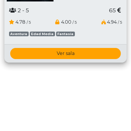
2
- 5
65
4.78
4.00
4.94
/ 5
/ 5
/ 5
Aventura
Edad Media
Fantasía
Ver sala