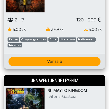
2
- 7
120 - 200
5.00
3.69
5.00
/ 5
/ 5
/ 5
Terror
Grupos grandes
Cine
Literatura
Halloween
Jóvenes
Ver sala
UNA AVENTURA DE LEYENDA
MAYTO KINGDOM
Vitoria-Gasteiz