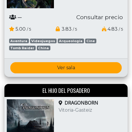
─
Consultar precio
5.00
3.83
4.83
/ 5
/ 5
/ 5
Aventura
Videojuegos
Arqueología
Cine
Tomb Raider
China
Ver sala
EL HIJO DEL POSADERO
DRAGONBORN
Vitoria-Gasteiz