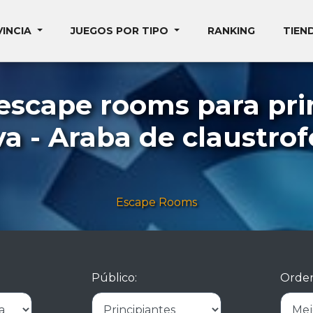
VINCIA
JUEGOS POR TIPO
RANKING
TIEN
escape rooms para pri
va - Araba de claustrof
Escape Rooms
Público:
Orden