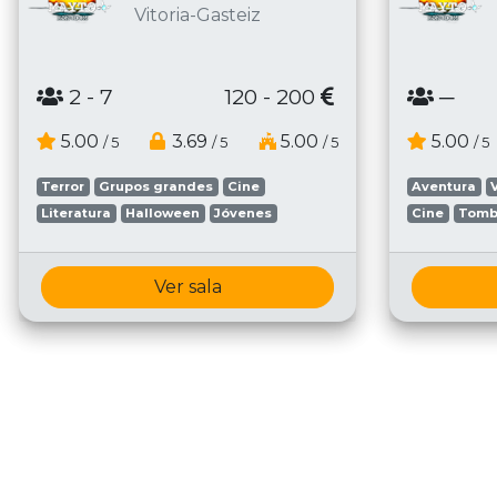
Vitoria-Gasteiz
2
- 7
120 - 200
─
5.00
3.69
5.00
5.00
/ 5
/ 5
/ 5
/ 5
Terror
Grupos grandes
Cine
Aventura
Literatura
Halloween
Jóvenes
Cine
Tomb
Ver sala