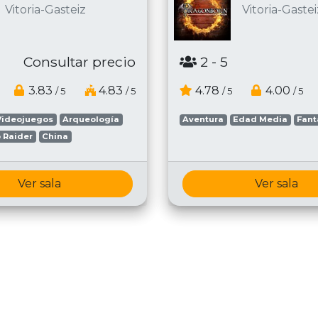
Vitoria-Gasteiz
Vitoria-Gastei
Consultar precio
2
- 5
3.83
4.83
4.78
4.00
/ 5
/ 5
/ 5
/ 5
Videojuegos
Arqueología
Aventura
Edad Media
Fant
 Raider
China
Ver sala
Ver sala