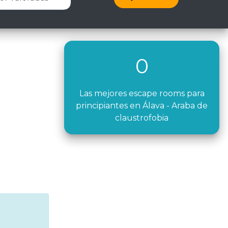
0
Las mejores escape rooms para
principiantes en Álava - Araba de
claustrofobia