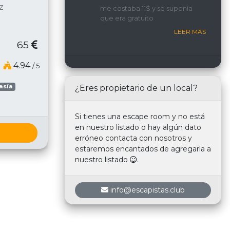
implicada y con una
z
me costaba 11$ y se suponía
interacción constante con
que era gratuito
nosotros.
LEER MÁS
65
4.94
/ 5
asía
¿Eres propietario de un local?
Si tienes una escape room y no está
en nuestro listado o hay algún dato
erróneo contacta con nosotros y
estaremos encantados de agregarla a
nuestro listado
.
info@escapistas.club